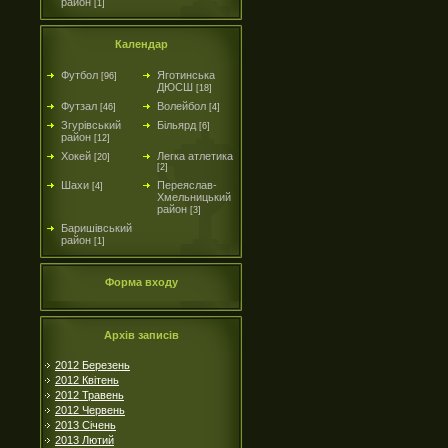
район
[1]
Календар
Футбол
Яготинська
[96]
ДЮСШ
[18]
Футзал
Волейбол
[46]
[4]
Згурівський
Більярд
[6]
район
[12]
Хокей
Легка атлетика
[20]
[2]
Шахи
Переяслав-
[4]
Хмельницький
район
[3]
Баришівський
район
[1]
Форма входу
Архів записів
2012 Березень
2012 Квітень
2012 Травень
2012 Червень
2013 Січень
2013 Лютий