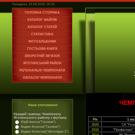
Понеділок, 10.08.2026, 20:32
ГОЛОВНА СТОРІНКА
КАТАЛОГ ФАЙЛІВ
КАТАЛОГ СТАТЕЙ
СТАТИСТИКА
ФОТОАЛЬБОМИ
ГОСТЬОВА КНИГА
ЗВОРОТНІЙ ЗВ'ЯЗОК
ЯГОТИНСЬКИЙ РАЙОН
РЕГІОНАЛЬНІ ЧЕМПІОНАТИ
ОБЛАСНІ ЧЕМПІОНАТИ
ЧЕМП
Наше опитування
Кращий гравець Чемпіонату
Яготинського району з футзалу
Рік
1 мі
Юрій Івахно("Газовик")
2020
СК "Гель
Вадим Козачок("Газовик")
2015
"Профіспорт"
Вадим Колесник("Автолідер-2")
2014
ФК "Возне