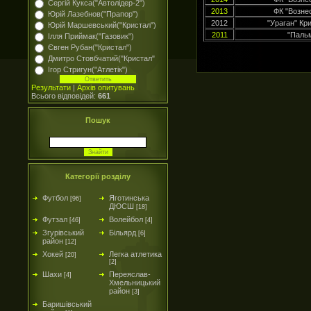
Сергій Кукса("Автолідер-2")
2013
ФК "Возне
Юрій Лазебнов("Прапор")
2012
"Ураган" Кр
Юрій Маршевський("Кристал")
2011
"Пальм
Ілля Приймак("Газовик")
Євген Рубан("Кристал")
Дмитро Стовбчатий("Кристал"
Ігор Стригун("Атлетік")
Результати
|
Архів опитувань
Всього відповідей:
661
Пошук
Категорії розділу
Футбол
Яготинська
[96]
ДЮСШ
[18]
Футзал
Волейбол
[46]
[4]
Згурівський
Більярд
[6]
район
[12]
Хокей
Легка атлетика
[20]
[2]
Шахи
Переяслав-
[4]
Хмельницький
район
[3]
Баришівський