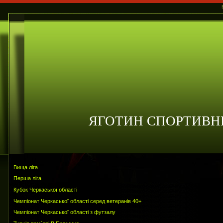
ЯГОТИН СПОРТИВН
Вища ліга
Перша ліга
Кубок Черкаської області
Чемпіонат Черкаської області серед ветеранів 40+
Чемпіонат Черкаської області з футзалу