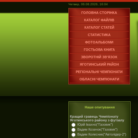
Четвер, 06.08.2026, 16:04
ГОЛОВНА СТОРІНКА
КАТАЛОГ ФАЙЛІВ
КАТАЛОГ СТАТЕЙ
СТАТИСТИКА
ФОТОАЛЬБОМИ
ГОСТЬОВА КНИГА
ЗВОРОТНІЙ ЗВ'ЯЗОК
ЯГОТИНСЬКИЙ РАЙОН
РЕГІОНАЛЬНІ ЧЕМПІОНАТИ
ОБЛАСНІ ЧЕМПІОНАТИ
Наше опитування
Кращий гравець Чемпіонату
Яготинського району з футзалу
Юрій Івахно("Газовик")
Вадим Козачок("Газовик")
Вадим Колесник("Автолідер-2")