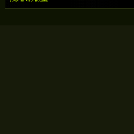
Турнір пам`яті В.Першина