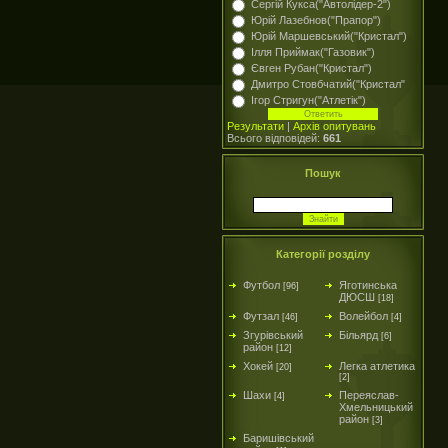
Сергій Кукса("Автолідер-2")
Юрій Лазебнов("Прапор")
Юрій Маршевський("Кристал")
Ілля Приймак("Газовик")
Євген Рубан("Кристал")
Дмитро Стовбчатий("Кристал"
Ігор Стригун("Атлетік")
Результати
|
Архів опитувань
Всього відповідей:
661
Пошук
Категорії розділу
Футбол
Яготинська
[96]
ДЮСШ
[18]
Футзал
Волейбол
[46]
[4]
Згурівський
Більярд
[6]
район
[12]
Хокей
Легка атлетика
[20]
[2]
Шахи
Переяслав-
[4]
Хмельницький
район
[3]
Баришівський