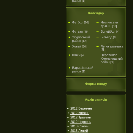
район
[1]
Календар
Футбол
Яготинська
[96]
ДЮСШ
[18]
Футзал
Волейбол
[46]
[4]
Згурівський
Більярд
[6]
район
[12]
Хокей
Легка атлетика
[20]
[2]
Шахи
Переяслав-
[4]
Хмельницький
район
[3]
Баришівський
район
[1]
Форма входу
Архів записів
2012 Березень
2012 Квітень
2012 Травень
2012 Червень
2013 Січень
2013 Лютий