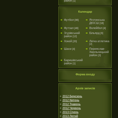
район
[1]
Календар
Футбол
Яготинська
[96]
ДЮСШ
[18]
Футзал
Волейбол
[46]
[4]
Згурівський
Більярд
[6]
район
[12]
Хокей
Легка атлетика
[20]
[2]
Шахи
Переяслав-
[4]
Хмельницький
район
[3]
Баришівський
район
[1]
Форма входу
Архів записів
2012 Березень
2012 Квітень
2012 Травень
2012 Червень
2013 Січень
2013 Лютий