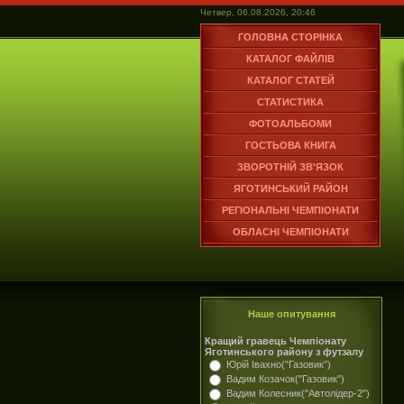
Четвер, 06.08.2026, 20:46
ГОЛОВНА СТОРІНКА
КАТАЛОГ ФАЙЛІВ
КАТАЛОГ СТАТЕЙ
СТАТИСТИКА
ФОТОАЛЬБОМИ
ГОСТЬОВА КНИГА
ЗВОРОТНІЙ ЗВ'ЯЗОК
ЯГОТИНСЬКИЙ РАЙОН
РЕГІОНАЛЬНІ ЧЕМПІОНАТИ
ОБЛАСНІ ЧЕМПІОНАТИ
Наше опитування
Кращий гравець Чемпіонату
Яготинського району з футзалу
Юрій Івахно("Газовик")
Вадим Козачок("Газовик")
Вадим Колесник("Автолідер-2")