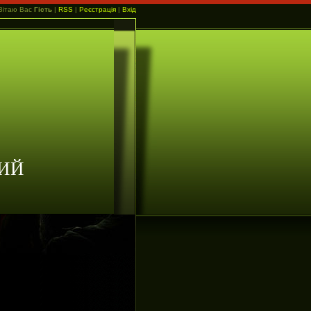
Вітаю Вас
Гість
|
RSS
|
Реєстрація
|
Вхід
ИЙ