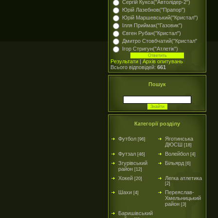
Сергій Кукса("Автолідер-2")
Юрій Лазебнов("Прапор")
Юрій Маршевський("Кристал")
Ілля Приймак("Газовик")
Євген Рубан("Кристал")
Дмитро Стовбчатий("Кристал"
Ігор Стригун("Атлетік")
Результати
|
Архів опитувань
Всього відповідей:
661
Пошук
Категорії розділу
Футбол
Яготинська
[96]
ДЮСШ
[18]
Футзал
Волейбол
[46]
[4]
Згурівський
Більярд
[6]
район
[12]
Хокей
Легка атлетика
[20]
[2]
Шахи
Переяслав-
[4]
Хмельницький
район
[3]
Баришівський