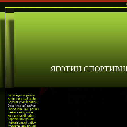
ЯГОТИН СПОРТИВН
Бахмацький район
Бобровицький район
Борзнянський район
Варвинський район
Городнянський район
Ічнянський район
Козелецький район
Коропський район
Корюківський район
Куликівський район