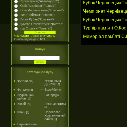
Сергій Кукса("Автолідер-2")
Кубок Чернівецької 
Юрій Лазебнов("Прапор")
Чемпіонат Чернівецьк
Юрій Маршевський("Кристал")
Ілля Приймак("Газовик")
Кубок Чернівецької о
Євген Рубан("Кристал")
Дмитро Стовбчатий("Кристал"
Турнір пам`яті О.Кос
Ігор Стригун("Атлетік")
Меморіал пам`яті С.
Результати
|
Архів опитувань
Всього відповідей:
661
Пошук
Категорії розділу
Футбол
Яготинська
[96]
ДЮСШ
[18]
Футзал
Волейбол
[46]
[4]
Згурівський
Більярд
[6]
район
[12]
Хокей
Легка атлетика
[20]
[2]
Шахи
Переяслав-
[4]
Хмельницький
район
[3]
Баришівський