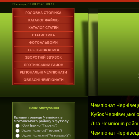
П`ятниця, 07.08.2026, 00:11
ГОЛОВНА СТОРІНКА
КАТАЛОГ ФАЙЛІВ
КАТАЛОГ СТАТЕЙ
СТАТИСТИКА
ФОТОАЛЬБОМИ
ГОСТЬОВА КНИГА
ЗВОРОТНІЙ ЗВ'ЯЗОК
ЯГОТИНСЬКИЙ РАЙОН
РЕГІОНАЛЬНІ ЧЕМПІОНАТИ
ОБЛАСНІ ЧЕМПІОНАТИ
Чемпіонат Чернівець
Наше опитування
Кубок Чернівецької о
Кращий гравець Чемпіонату
Яготинського району з футзалу
Ліга Чемпіонів райо
Юрій Івахно("Газовик")
Вадим Козачок("Газовик")
Чемпіонат Чернівець
Вадим Колесник("Автолідер-2")