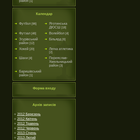
район
[1]
Календар
Футбол
Яготинська
[96]
ДЮСШ
[18]
Футзал
Волейбол
[46]
[4]
Згурівський
Більярд
[6]
район
[12]
Хокей
Легка атлетика
[20]
[2]
Шахи
Переяслав-
[4]
Хмельницький
район
[3]
Баришівський
район
[1]
Форма входу
Архів записів
2012 Березень
2012 Квітень
2012 Травень
2012 Червень
2013 Січень
2013 Лютий