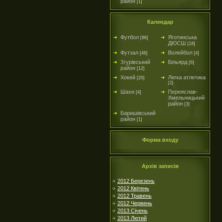
район
[1]
Календар
Футбол
Яготинська
[96]
ДЮСШ
[18]
Футзал
Волейбол
[46]
[4]
Згурівський
Більярд
[6]
район
[12]
Хокей
Легка атлетика
[20]
[2]
Шахи
Переяслав-
[4]
Хмельницький
район
[3]
Баришівський
район
[1]
Форма входу
Архів записів
2012 Березень
2012 Квітень
2012 Травень
2012 Червень
2013 Січень
2013 Лютий