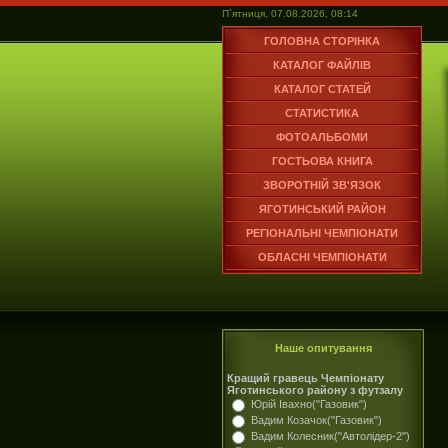
П`ятниця, 07.08.2026, 08:14
ГОЛОВНА СТОРІНКА
КАТАЛОГ ФАЙЛІВ
КАТАЛОГ СТАТЕЙ
СТАТИСТИКА
ФОТОАЛЬБОМИ
ГОСТЬОВА КНИГА
ЗВОРОТНІЙ ЗВ'ЯЗОК
ЯГОТИНСЬКИЙ РАЙОН
РЕГІОНАЛЬНІ ЧЕМПІОНАТИ
ОБЛАСНІ ЧЕМПІОНАТИ
Наше опитування
Кращий гравець Чемпіонату
Яготинського району з футзалу
Юрій Івахно("Газовик")
Вадим Козачок("Газовик")
Вадим Колесник("Автолідер-2")