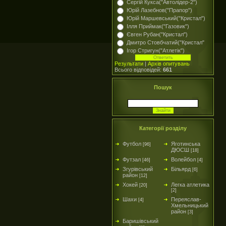
Сергій Кукса("Автолідер-2")
Юрій Лазебнов("Прапор")
Юрій Маршевський("Кристал")
Ілля Приймак("Газовик")
Євген Рубан("Кристал")
Дмитро Стовбчатий("Кристал"
Ігор Стригун("Атлетік")
Результати
|
Архів опитувань
Всього відповідей:
661
Пошук
Категорії розділу
Футбол
Яготинська
[96]
ДЮСШ
[18]
Футзал
Волейбол
[46]
[4]
Згурівський
Більярд
[6]
район
[12]
Хокей
Легка атлетика
[20]
[2]
Шахи
Переяслав-
[4]
Хмельницький
район
[3]
Баришівський