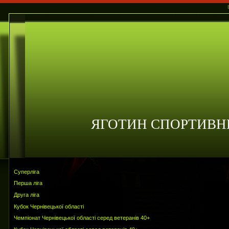
ЯГОТИН СПОРТИВН
Суперліга
Перша ліга
Друга ліга
Кубок Чернівецької області
Чемпіонат Чернівецької області серед ветеранів 40+