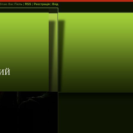
Вітаю Вас
Гість
|
RSS
|
Реєстрація
|
Вхід
ИЙ