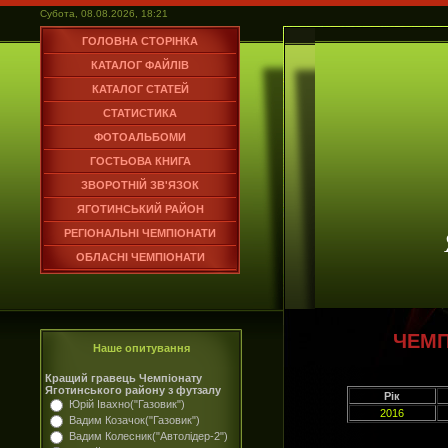
Субота, 08.08.2026, 18:21
ГОЛОВНА СТОРІНКА
КАТАЛОГ ФАЙЛІВ
КАТАЛОГ СТАТЕЙ
СТАТИСТИКА
ФОТОАЛЬБОМИ
ГОСТЬОВА КНИГА
ЗВОРОТНІЙ ЗВ'ЯЗОК
ЯГОТИНСЬКИЙ РАЙОН
РЕГІОНАЛЬНІ ЧЕМПІОНАТИ
ОБЛАСНІ ЧЕМПІОНАТИ
ЧЕМП
Наше опитування
Кращий гравець Чемпіонату
Яготинського району з футзалу
Рік
Юрій Івахно("Газовик")
2016
Вадим Козачок("Газовик")
Вадим Колесник("Автолідер-2")