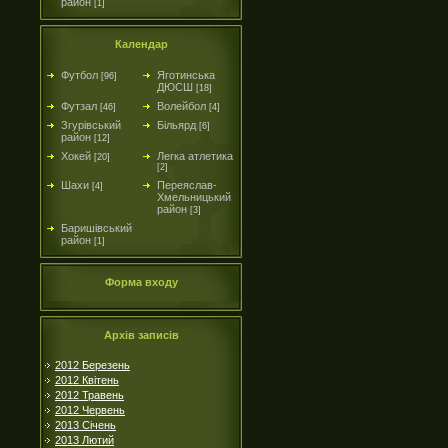
район
[1]
Календар
Футбол
Яготинська
[96]
ДЮСШ
[18]
Футзал
Волейбол
[46]
[4]
Згурівський
Більярд
[6]
район
[12]
Хокей
Легка атлетика
[20]
[2]
Шахи
Переяслав-
[4]
Хмельницький
район
[3]
Баришівський
район
[1]
Форма входу
Архів записів
2012 Березень
2012 Квітень
2012 Травень
2012 Червень
2013 Січень
2013 Лютий