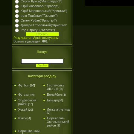
Сергій Кукса("Автолідер-2")
Юрій Лазебнов("Прапор")
Юрій Маршевський("Кристал")
Ілля Приймак("Газовик")
Євген Рубан("Кристал")
Дмитро Стовбчатий("Кристал"
Ігор Стригун("Атлетік")
Результати
|
Архів опитувань
Всього відповідей:
661
Пошук
Категорії розділу
Футбол
Яготинська
[96]
ДЮСШ
[18]
Футзал
Волейбол
[46]
[4]
Згурівський
Більярд
[6]
район
[12]
Хокей
Легка атлетика
[20]
[2]
Шахи
Переяслав-
[4]
Хмельницький
район
[3]
Баришівський