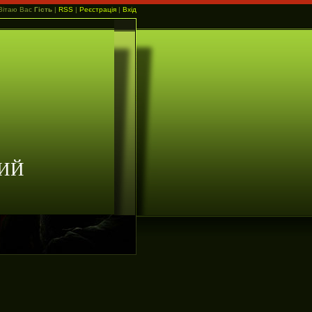
Вітаю Вас
Гість
|
RSS
|
Реєстрація
|
Вхід
ИЙ