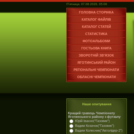
П`ятниця, 07.08.2026, 05:06
ГОЛОВНА СТОРІНКА
КАТАЛОГ ФАЙЛІВ
КАТАЛОГ СТАТЕЙ
СТАТИСТИКА
ФОТОАЛЬБОМИ
ГОСТЬОВА КНИГА
ЗВОРОТНІЙ ЗВ'ЯЗОК
ЯГОТИНСЬКИЙ РАЙОН
РЕГІОНАЛЬНІ ЧЕМПІОНАТИ
ОБЛАСНІ ЧЕМПІОНАТИ
Наше опитування
Кращий гравець Чемпіонату
Яготинського району з футзалу
Юрій Івахно("Газовик")
Вадим Козачок("Газовик")
Вадим Колесник("Автолідер-2")