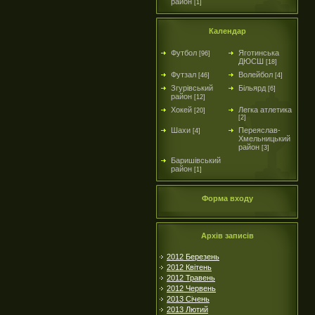
район
[1]
Календар
Футбол
Яготинська
[96]
ДЮСШ
[18]
Футзал
Волейбол
[46]
[4]
Згурівський
Більярд
[6]
район
[12]
Хокей
Легка атлетика
[20]
[2]
Шахи
Переяслав-
[4]
Хмельницький
район
[3]
Баришівський
район
[1]
Форма входу
Архів записів
2012 Березень
2012 Квітень
2012 Травень
2012 Червень
2013 Січень
2013 Лютий