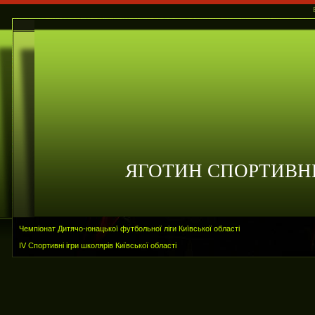
ЯГОТИН СПОРТИВН
Чемпіонат Дитячо-юнацької футбольної ліги Київської області
ІV Спортивні ігри школярів Київської області