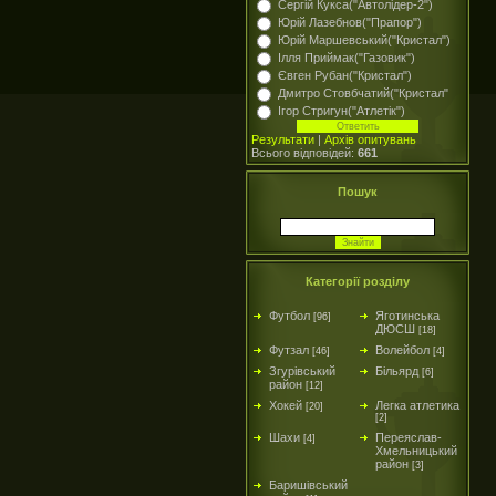
Сергій Кукса("Автолідер-2")
Юрій Лазебнов("Прапор")
Юрій Маршевський("Кристал")
Ілля Приймак("Газовик")
Євген Рубан("Кристал")
Дмитро Стовбчатий("Кристал"
Ігор Стригун("Атлетік")
Результати
|
Архів опитувань
Всього відповідей:
661
Пошук
Категорії розділу
Футбол
Яготинська
[96]
ДЮСШ
[18]
Футзал
Волейбол
[46]
[4]
Згурівський
Більярд
[6]
район
[12]
Хокей
Легка атлетика
[20]
[2]
Шахи
Переяслав-
[4]
Хмельницький
район
[3]
Баришівський