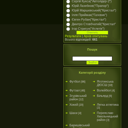
Сергій Кукса("Автолідер-2")
Юрій Лазебнов("Прапор")
Юрій Маршевський("Кристал")
Ілля Приймак("Газовик")
Євген Рубан("Кристал")
Дмитро Стовбчатий("Кристал"
Ігор Стригун("Атлетік")
Результати
|
Архів опитувань
Всього відповідей:
661
Пошук
Категорії розділу
Футбол
Яготинська
[96]
ДЮСШ
[18]
Футзал
Волейбол
[46]
[4]
Згурівський
Більярд
[6]
район
[12]
Хокей
Легка атлетика
[20]
[2]
Шахи
Переяслав-
[4]
Хмельницький
район
[3]
Баришівський