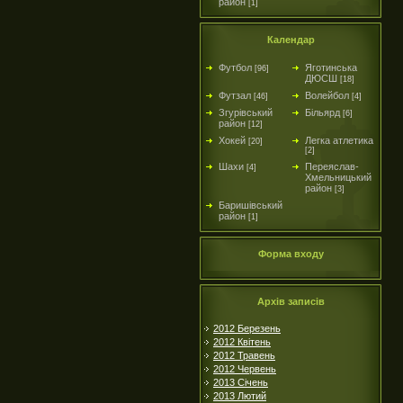
район
[1]
Календар
Футбол
Яготинська
[96]
ДЮСШ
[18]
Футзал
Волейбол
[46]
[4]
Згурівський
Більярд
[6]
район
[12]
Хокей
Легка атлетика
[20]
[2]
Шахи
Переяслав-
[4]
Хмельницький
район
[3]
Баришівський
район
[1]
Форма входу
Архів записів
2012 Березень
2012 Квітень
2012 Травень
2012 Червень
2013 Січень
2013 Лютий