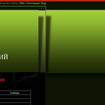
Вітаю Вас
Гість
|
RSS
|
Реєстрація
|
Вхід
ИЙ
ОН
3 місце