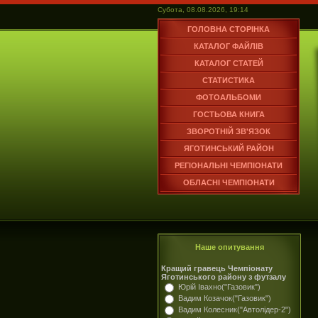
Субота, 08.08.2026, 19:14
ГОЛОВНА СТОРІНКА
КАТАЛОГ ФАЙЛІВ
КАТАЛОГ СТАТЕЙ
СТАТИСТИКА
ФОТОАЛЬБОМИ
ГОСТЬОВА КНИГА
ЗВОРОТНІЙ ЗВ'ЯЗОК
ЯГОТИНСЬКИЙ РАЙОН
РЕГІОНАЛЬНІ ЧЕМПІОНАТИ
ОБЛАСНІ ЧЕМПІОНАТИ
Наше опитування
Кращий гравець Чемпіонату
Яготинського району з футзалу
Юрій Івахно("Газовик")
Вадим Козачок("Газовик")
Вадим Колесник("Автолідер-2")