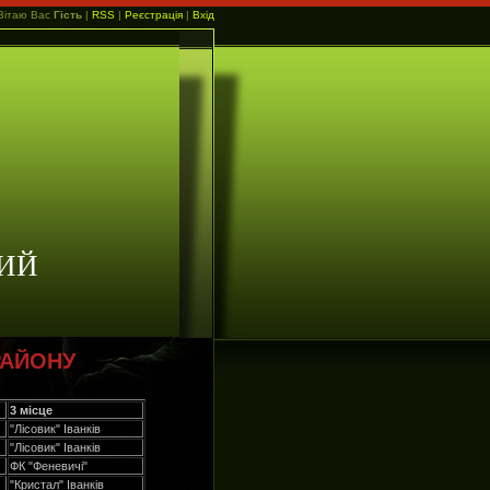
Вітаю Вас
Гість
|
RSS
|
Реєстрація
|
Вхід
ИЙ
РАЙОНУ
3 місце
"Лісовик" Іванків
"Лісовик" Іванків
ФК "Феневичі"
"Кристал" Іванків