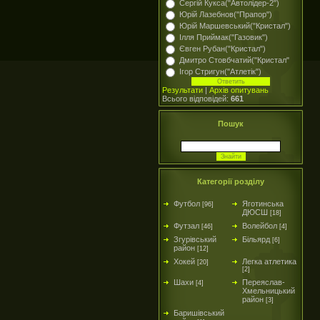
Сергій Кукса("Автолідер-2")
Юрій Лазебнов("Прапор")
Юрій Маршевський("Кристал")
Ілля Приймак("Газовик")
Євген Рубан("Кристал")
Дмитро Стовбчатий("Кристал"
Ігор Стригун("Атлетік")
Результати
|
Архів опитувань
Всього відповідей:
661
Пошук
Категорії розділу
Футбол
Яготинська
[96]
ДЮСШ
[18]
Футзал
Волейбол
[46]
[4]
Згурівський
Більярд
[6]
район
[12]
Хокей
Легка атлетика
[20]
[2]
Шахи
Переяслав-
[4]
Хмельницький
район
[3]
Баришівський