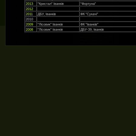
2013
"Кристал" Іванків
"Фортуна"
2012
2011
ДБУ, Іванків
ФК "Сукачі"
2010
2009
"Лісовик" Іванків
ФК "Іванків"
2008
"Лісовик" Іванків
ДБУ-39, Іванків