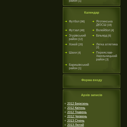
район
[1]
Календар
Футбол
Яготинська
[96]
ДЮСШ
[18]
Футзал
Волейбол
[46]
[4]
Згурівський
Більярд
[6]
район
[12]
Хокей
Легка атлетика
[20]
[2]
Шахи
Переяслав-
[4]
Хмельницький
район
[3]
Баришівський
район
[1]
Форма входу
Архів записів
2012 Березень
2012 Квітень
2012 Травень
2012 Червень
2013 Січень
2013 Лютий