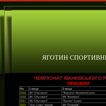
ЯГОТИН СПОРТИВН
ЧЕМПІОНАТ ІВАНКІВСЬКОГО 
ПРИЗЕРИ
Рік
1 місце
2 місце
2019
ФК "Обуховичі"
"Фортуна" Феневичі/Сукачі
2018
ФК "Обуховичі"
ФК "Феневичі"
2017
ФК "Обуховичі"
"Екотес" Сукачі
2014
"Аль-Спарт" Іванків
ФК "Розважів"