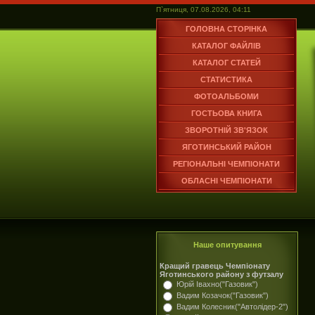
П`ятниця, 07.08.2026, 04:11
ГОЛОВНА СТОРІНКА
КАТАЛОГ ФАЙЛІВ
КАТАЛОГ СТАТЕЙ
СТАТИСТИКА
ФОТОАЛЬБОМИ
ГОСТЬОВА КНИГА
ЗВОРОТНІЙ ЗВ'ЯЗОК
ЯГОТИНСЬКИЙ РАЙОН
РЕГІОНАЛЬНІ ЧЕМПІОНАТИ
ОБЛАСНІ ЧЕМПІОНАТИ
Наше опитування
Кращий гравець Чемпіонату
Яготинського району з футзалу
Юрій Івахно("Газовик")
Вадим Козачок("Газовик")
Вадим Колесник("Автолідер-2")