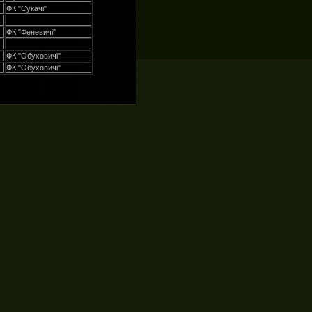
ФК "Сукачі"
ФК "Феневичі"
ФК "Обуховичі"
ФК "Обуховичі"