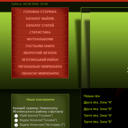
Субота, 08.08.2026, 10:06
ГОЛОВНА СТОРІНКА
КАТАЛОГ ФАЙЛІВ
КАТАЛОГ СТАТЕЙ
СТАТИСТИКА
ФОТОАЛЬБОМИ
ГОСТЬОВА КНИГА
ЗВОРОТНІЙ ЗВ'ЯЗОК
ЯГОТИНСЬКИЙ РАЙОН
РЕГІОНАЛЬНІ ЧЕМПІОНАТИ
ОБЛАСНІ ЧЕМПІОНАТИ
Перша ліга
Наше опитування
Друга ліга. Зона "А"
Кращий гравець Чемпіонату
Друга ліга. Зона "Б"
Яготинського району з футзалу
Третя ліга. Зона "А"
Юрій Івахно("Газовик")
Вадим Козачок("Газовик")
Третя ліга. Зона "Б"
Вадим Колесник("Автолідер-2")