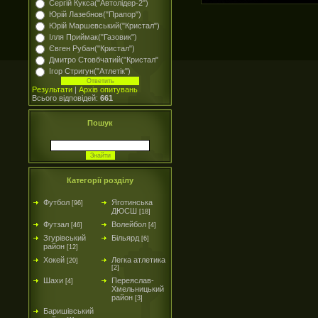
Сергій Кукса("Автолідер-2")
Юрій Лазебнов("Прапор")
Юрій Маршевський("Кристал")
Ілля Приймак("Газовик")
Євген Рубан("Кристал")
Дмитро Стовбчатий("Кристал"
Ігор Стригун("Атлетік")
Результати
|
Архів опитувань
Всього відповідей:
661
Пошук
Категорії розділу
Футбол
Яготинська
[96]
ДЮСШ
[18]
Футзал
Волейбол
[46]
[4]
Згурівський
Більярд
[6]
район
[12]
Хокей
Легка атлетика
[20]
[2]
Шахи
Переяслав-
[4]
Хмельницький
район
[3]
Баришівський