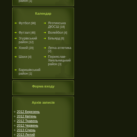
район
[1]
Календар
Футбол
Яготинська
[96]
ДЮСШ
[18]
Футзал
Волейбол
[46]
[4]
Згурівський
Більярд
[6]
район
[12]
Хокей
Легка атлетика
[20]
[2]
Шахи
Переяслав-
[4]
Хмельницький
район
[3]
Баришівський
район
[1]
Форма входу
Архів записів
2012 Березень
2012 Квітень
2012 Травень
2012 Червень
2013 Січень
2013 Лютий