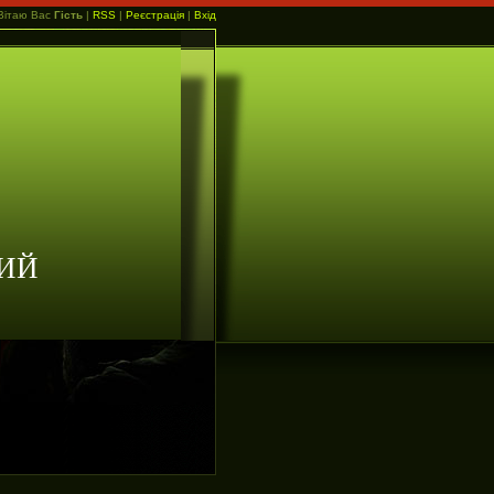
Вітаю Вас
Гість
|
RSS
|
Реєстрація
|
Вхід
ИЙ