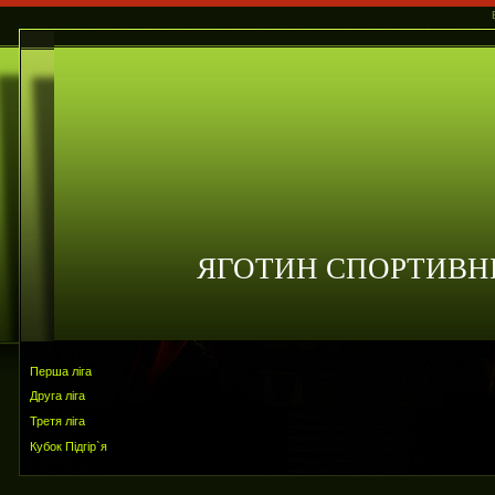
ЯГОТИН СПОРТИВН
Перша ліга
Друга ліга
Третя ліга
Кубок Підгір`я