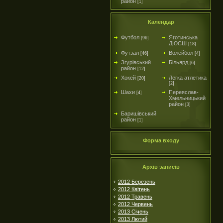
район
[1]
Календар
Футбол
Яготинська
[96]
ДЮСШ
[18]
Футзал
Волейбол
[46]
[4]
Згурівський
Більярд
[6]
район
[12]
Хокей
Легка атлетика
[20]
[2]
Шахи
Переяслав-
[4]
Хмельницький
район
[3]
Баришівський
район
[1]
Форма входу
Архів записів
2012 Березень
2012 Квітень
2012 Травень
2012 Червень
2013 Січень
2013 Лютий