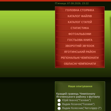
П`ятниця, 07.08.2026, 15:22
ГОЛОВНА СТОРІНКА
КАТАЛОГ ФАЙЛІВ
КАТАЛОГ СТАТЕЙ
СТАТИСТИКА
ФОТОАЛЬБОМИ
ГОСТЬОВА КНИГА
ЗВОРОТНІЙ ЗВ'ЯЗОК
ЯГОТИНСЬКИЙ РАЙОН
РЕГІОНАЛЬНІ ЧЕМПІОНАТИ
ОБЛАСНІ ЧЕМПІОНАТИ
Наше опитування
Кращий гравець Чемпіонату
Яготинського району з футзалу
Юрій Івахно("Газовик")
Вадим Козачок("Газовик")
Вадим Колесник("Автолідер-2")