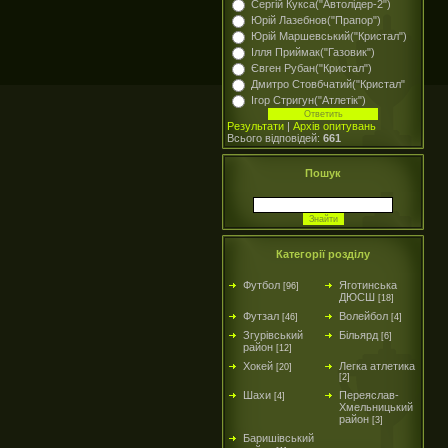
Сергій Кукса("Автолідер-2")
Юрій Лазебнов("Прапор")
Юрій Маршевський("Кристал")
Ілля Приймак("Газовик")
Євген Рубан("Кристал")
Дмитро Стовбчатий("Кристал"
Ігор Стригун("Атлетік")
Результати
|
Архів опитувань
Всього відповідей:
661
Пошук
Категорії розділу
Футбол
Яготинська
[96]
ДЮСШ
[18]
Футзал
Волейбол
[46]
[4]
Згурівський
Більярд
[6]
район
[12]
Хокей
Легка атлетика
[20]
[2]
Шахи
Переяслав-
[4]
Хмельницький
район
[3]
Баришівський