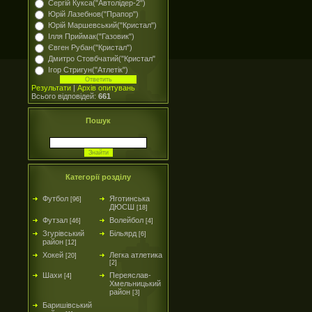
Сергій Кукса("Автолідер-2")
Юрій Лазебнов("Прапор")
Юрій Маршевський("Кристал")
Ілля Приймак("Газовик")
Євген Рубан("Кристал")
Дмитро Стовбчатий("Кристал"
Ігор Стригун("Атлетік")
Результати
|
Архів опитувань
Всього відповідей:
661
Пошук
Категорії розділу
Футбол
Яготинська
[96]
ДЮСШ
[18]
Футзал
Волейбол
[46]
[4]
Згурівський
Більярд
[6]
район
[12]
Хокей
Легка атлетика
[20]
[2]
Шахи
Переяслав-
[4]
Хмельницький
район
[3]
Баришівський