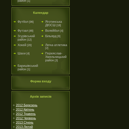
район
[1]
Календар
Футбол
Яготинська
[96]
ДЮСШ
[18]
Футзал
Волейбол
[46]
[4]
Згурівський
Більярд
[6]
район
[12]
Хокей
Легка атлетика
[20]
[2]
Шахи
Переяслав-
[4]
Хмельницький
район
[3]
Баришівський
район
[1]
Форма входу
Архів записів
2012 Березень
2012 Квітень
2012 Травень
2012 Червень
2013 Січень
2013 Лютий