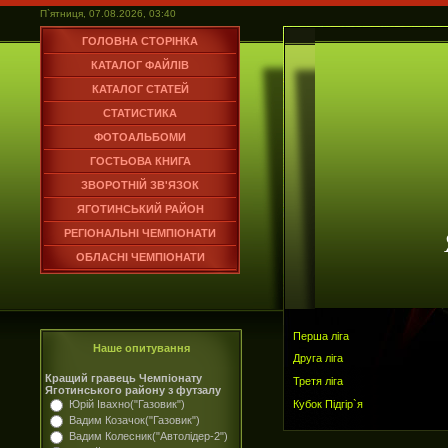
П`ятниця, 07.08.2026, 03:40
ГОЛОВНА СТОРІНКА
КАТАЛОГ ФАЙЛІВ
КАТАЛОГ СТАТЕЙ
СТАТИСТИКА
ФОТОАЛЬБОМИ
ГОСТЬОВА КНИГА
ЗВОРОТНІЙ ЗВ'ЯЗОК
ЯГОТИНСЬКИЙ РАЙОН
РЕГІОНАЛЬНІ ЧЕМПІОНАТИ
ОБЛАСНІ ЧЕМПІОНАТИ
Перша ліга
Наше опитування
Друга ліга
Кращий гравець Чемпіонату
Третя ліга
Яготинського району з футзалу
Кубок Підгір`я
Юрій Івахно("Газовик")
Вадим Козачок("Газовик")
Вадим Колесник("Автолідер-2")