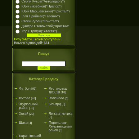
Сергій Кукса("Автолідер-2")
Юрій Лазебнов("Прапор")
Юрій Маршевський("Кристал")
Ілля Приймак("Газовик")
Євген Рубан("Кристал")
Дмитро Стовбчатий("Кристал"
Ігор Стригун("Атлетік")
Результати
|
Архів опитувань
Всього відповідей:
661
Пошук
Категорії розділу
Футбол
Яготинська
[96]
ДЮСШ
[18]
Футзал
Волейбол
[46]
[4]
Згурівський
Більярд
[6]
район
[12]
Хокей
Легка атлетика
[20]
[2]
Шахи
Переяслав-
[4]
Хмельницький
район
[3]
Баришівський