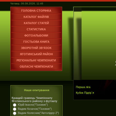
Четвер, 06.08.2026, 11:46
ГОЛОВНА СТОРІНКА
КАТАЛОГ ФАЙЛІВ
КАТАЛОГ СТАТЕЙ
СТАТИСТИКА
ФОТОАЛЬБОМИ
ГОСТЬОВА КНИГА
ЗВОРОТНІЙ ЗВ'ЯЗОК
ЯГОТИНСЬКИЙ РАЙОН
РЕГІОНАЛЬНІ ЧЕМПІОНАТИ
ОБЛАСНІ ЧЕМПІОНАТИ
Перша ліга
Наше опитування
Кубок Підгір`я
Кращий гравець Чемпіонату
Яготинського району з футзалу
Юрій Івахно("Газовик")
Вадим Козачок("Газовик")
Вадим Колесник("Автолідер-2")