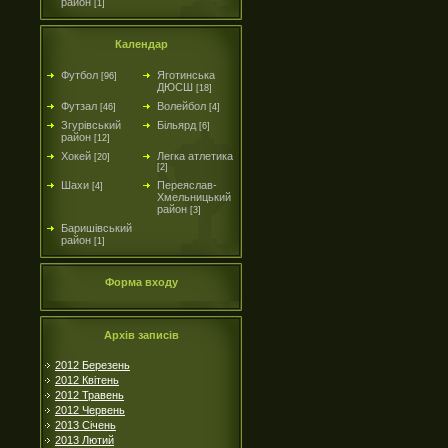
район
[1]
Календар
Футбол
Яготинська
[96]
ДЮСШ
[18]
Футзал
Волейбол
[46]
[4]
Згурівський
Більярд
[6]
район
[12]
Хокей
Легка атлетика
[20]
[2]
Шахи
Переяслав-
[4]
Хмельницький
район
[3]
Баришівський
район
[1]
Форма входу
Архів записів
2012 Березень
2012 Квітень
2012 Травень
2012 Червень
2013 Січень
2013 Лютий