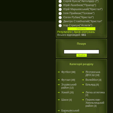
Сергій Кукса("Автолідер-2")
Юрій Лазебнов("Прапор")
Юрій Маршевський("Кристал")
Ілля Приймак("Газовик")
Євген Рубан("Кристал")
Дмитро Стовбчатий("Кристал"
Ігор Стригун("Атлетік")
Результати
|
Архів опитувань
Всього відповідей:
661
Пошук
Категорії розділу
Футбол
Яготинська
[96]
ДЮСШ
[18]
Футзал
Волейбол
[46]
[4]
Згурівський
Більярд
[6]
район
[12]
Хокей
Легка атлетика
[20]
[2]
Шахи
Переяслав-
[4]
Хмельницький
район
[3]
Баришівський