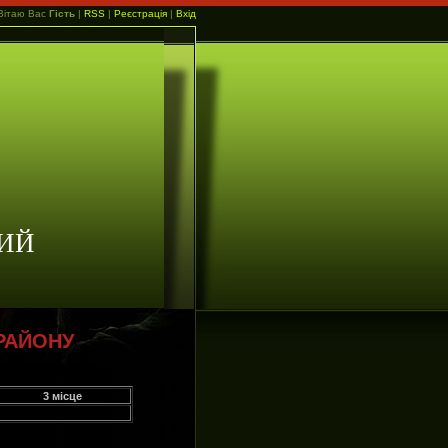
Вітаю Вас
Гість
|
RSS
|
Реєстрація
|
Вхід
ИЙ
РАЙОНУ
3 місце