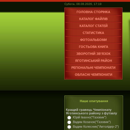
Субота, 08.08.2026, 17:19
ГОЛОВНА СТОРІНКА
КАТАЛОГ ФАЙЛІВ
КАТАЛОГ СТАТЕЙ
СТАТИСТИКА
ФОТОАЛЬБОМИ
ГОСТЬОВА КНИГА
ЗВОРОТНІЙ ЗВ'ЯЗОК
ЯГОТИНСЬКИЙ РАЙОН
РЕГІОНАЛЬНІ ЧЕМПІОНАТИ
ОБЛАСНІ ЧЕМПІОНАТИ
Наше опитування
Кращий гравець Чемпіонату
Яготинського району з футзалу
Юрій Івахно("Газовик")
Вадим Козачок("Газовик")
Вадим Колесник("Автолідер-2")