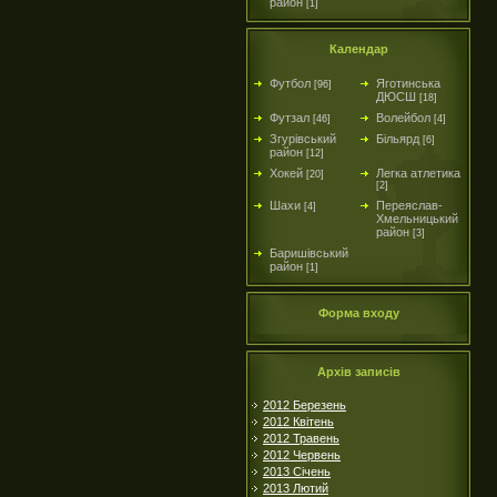
район
[1]
Календар
Футбол
Яготинська
[96]
ДЮСШ
[18]
Футзал
Волейбол
[46]
[4]
Згурівський
Більярд
[6]
район
[12]
Хокей
Легка атлетика
[20]
[2]
Шахи
Переяслав-
[4]
Хмельницький
район
[3]
Баришівський
район
[1]
Форма входу
Архів записів
2012 Березень
2012 Квітень
2012 Травень
2012 Червень
2013 Січень
2013 Лютий