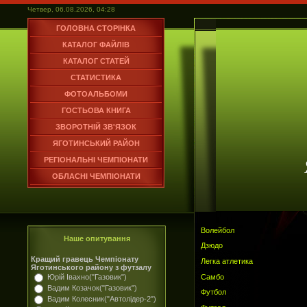
Четвер, 06.08.2026, 04:28
ГОЛОВНА СТОРІНКА
КАТАЛОГ ФАЙЛІВ
КАТАЛОГ СТАТЕЙ
СТАТИСТИКА
ФОТОАЛЬБОМИ
ГОСТЬОВА КНИГА
ЗВОРОТНІЙ ЗВ'ЯЗОК
ЯГОТИНСЬКИЙ РАЙОН
РЕГІОНАЛЬНІ ЧЕМПІОНАТИ
ОБЛАСНІ ЧЕМПІОНАТИ
Волейбол
Наше опитування
Дзюдо
Кращий гравець Чемпіонату
Легка атлетика
Яготинського району з футзалу
Самбо
Юрій Івахно("Газовик")
Вадим Козачок("Газовик")
Футбол
Вадим Колесник("Автолідер-2")