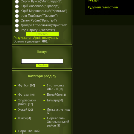
Футзал
Сергій Кукса("Автолідер-2")
Юрій Лазебнов("Прапор")
Художня гімнастика
Юрій Маршевський("Кристал")
Ілля Приймак("Газовик")
Євген Рубан("Кристал")
Дмитро Стовбчатий("Кристал"
Ігор Стригун("Атлетік")
Результати
|
Архів опитувань
Всього відповідей:
661
Пошук
Категорії розділу
Футбол
Яготинська
[96]
ДЮСШ
[18]
Футзал
Волейбол
[46]
[4]
Згурівський
Більярд
[6]
район
[12]
Хокей
Легка атлетика
[20]
[2]
Шахи
Переяслав-
[4]
Хмельницький
район
[3]
Баришівський