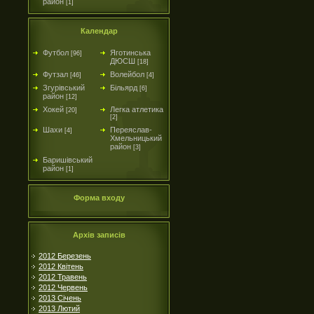
район
[1]
Календар
Футбол
Яготинська
[96]
ДЮСШ
[18]
Футзал
Волейбол
[46]
[4]
Згурівський
Більярд
[6]
район
[12]
Хокей
Легка атлетика
[20]
[2]
Шахи
Переяслав-
[4]
Хмельницький
район
[3]
Баришівський
район
[1]
Форма входу
Архів записів
2012 Березень
2012 Квітень
2012 Травень
2012 Червень
2013 Січень
2013 Лютий