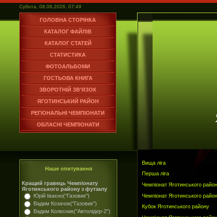
Субота, 08.08.2026, 07:49
ГОЛОВНА СТОРІНКА
КАТАЛОГ ФАЙЛІВ
КАТАЛОГ СТАТЕЙ
СТАТИСТИКА
ФОТОАЛЬБОМИ
ГОСТЬОВА КНИГА
ЗВОРОТНІЙ ЗВ'ЯЗОК
ЯГОТИНСЬКИЙ РАЙОН
РЕГІОНАЛЬНІ ЧЕМПІОНАТИ
ОБЛАСНІ ЧЕМПІОНАТИ
Вища ліга
Наше опитування
Перша ліга
Кращий гравець Чемпіонату
Чемпіонат Яготинського району
Яготинського району з футзалу
Чемпіонат Яготинського району
Юрій Івахно("Газовик")
Вадим Козачок("Газовик")
Кубок Яготинського району
Вадим Колесник("Автолідер-2")