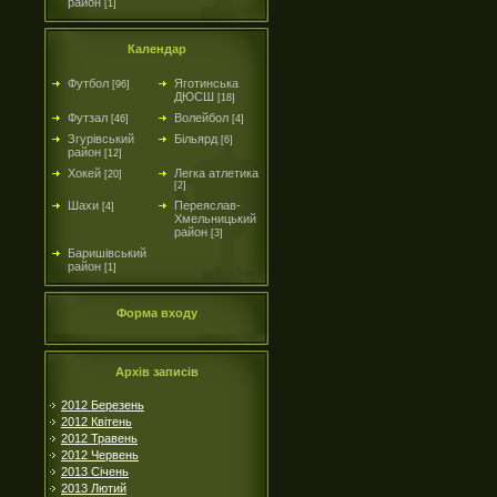
район
[1]
Календар
Футбол
Яготинська
[96]
ДЮСШ
[18]
Футзал
Волейбол
[46]
[4]
Згурівський
Більярд
[6]
район
[12]
Хокей
Легка атлетика
[20]
[2]
Шахи
Переяслав-
[4]
Хмельницький
район
[3]
Баришівський
район
[1]
Форма входу
Архів записів
2012 Березень
2012 Квітень
2012 Травень
2012 Червень
2013 Січень
2013 Лютий