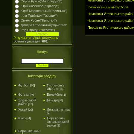
Чемпіонат Яготинського район
Сергій Кукса("Автолідер-2")
Юрій Лазебнов("Прапор")
Кубок осені з міні-футболу
Юрій Маршевський("Кристал")
Чемпіонат Яготинського район
Ілля Приймак("Газовик")
Євген Рубан("Кристал")
Чемпіонат Яготинського район
Дмитро Стовбчатий("Кристал"
Першість Яготинського району
Ігор Стригун("Атлетік")
Результати
|
Архів опитувань
Всього відповідей:
661
Пошук
Категорії розділу
Футбол
Яготинська
[96]
ДЮСШ
[18]
Футзал
Волейбол
[46]
[4]
Згурівський
Більярд
[6]
район
[12]
Хокей
Легка атлетика
[20]
[2]
Шахи
Переяслав-
[4]
Хмельницький
район
[3]
Баришівський