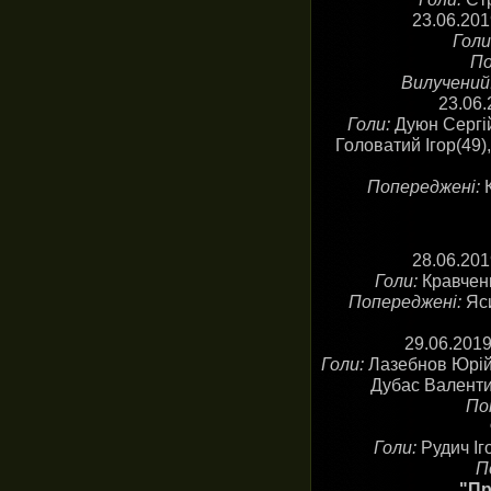
23.06.201
Голи
По
Вилучений
23.06.
Голи:
Дуюн Сергій
Головатий Ігор(49)
Попереджені:
28.06.20
Голи:
Кравченк
Попереджені:
Яс
29.06.201
Голи:
Лазебнов Юрій(
Дубас Валентин
По
Голи:
Рудич Іг
П
"Пр