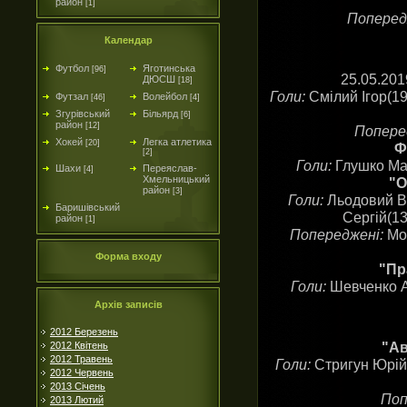
район
[1]
Поперед
Календар
Футбол
Яготинська
[96]
25.05.20
ДЮСШ
[18]
Голи:
Смілий Ігор(19
Футзал
Волейбол
[46]
[4]
Згурівський
Більярд
[6]
район
[12]
Попере
Хокей
Легка атлетика
[20]
Ф
[2]
Голи:
Глушко Мар
Шахи
Переяслав-
[4]
Хмельницький
"О
район
[3]
Голи:
Льодовий Ва
Баришівський
Сергій(13
район
[1]
Попереджені:
Мох
Форма входу
"Пр
Голи:
Шевченко А
Архів записів
2012 Березень
"Ав
2012 Квітень
2012 Травень
Голи:
Стригун Юрій
2012 Червень
2013 Січень
Поп
2013 Лютий