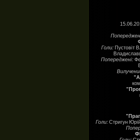
15.06.2
Попереджен
Голи:
Пустовіт В
Владислав(
Попереджені:
Фе
Вилучени
"А
ком
"Пром
"Прап
Голи:
Стригун Юрій
Попер
ФК
Голи:
Стр