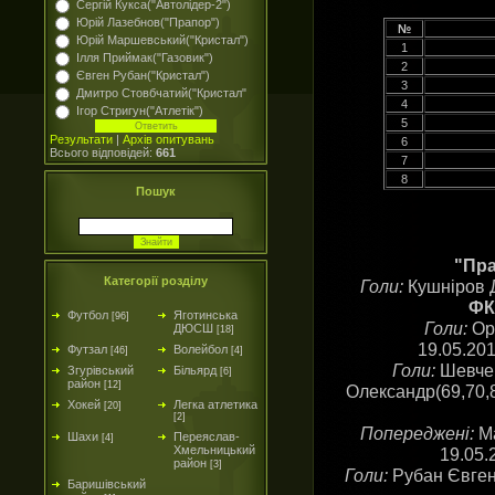
Сергій Кукса("Автолідер-2")
Юрій Лазебнов("Прапор")
№
Юрій Маршевський("Кристал")
1
Ілля Приймак("Газовик")
2
Євген Рубан("Кристал")
3
Дмитро Стовбчатий("Кристал"
4
Ігор Стригун("Атлетік")
5
Результати
|
Архів опитувань
6
Всього відповідей:
661
7
8
Пошук
"Пра
Категорії розділу
Голи:
Кушніров Д
ФК
Футбол
Яготинська
[96]
Голи:
Ор
ДЮСШ
[18]
19.05.20
Футзал
Волейбол
[46]
[4]
Голи:
Шевчен
Згурівський
Більярд
[6]
район
[12]
Олександр(69,70,8
Хокей
Легка атлетика
[20]
[2]
Попереджені:
М
Шахи
Переяслав-
[4]
Хмельницький
19.05.
район
[3]
Голи:
Рубан Євген(
Баришівський