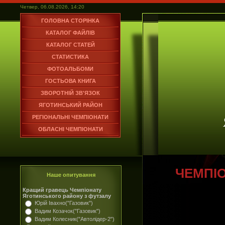
Четвер, 06.08.2026, 14:20
ГОЛОВНА СТОРІНКА
КАТАЛОГ ФАЙЛІВ
КАТАЛОГ СТАТЕЙ
СТАТИСТИКА
ФОТОАЛЬБОМИ
ГОСТЬОВА КНИГА
ЗВОРОТНІЙ ЗВ'ЯЗОК
ЯГОТИНСЬКИЙ РАЙОН
РЕГІОНАЛЬНІ ЧЕМПІОНАТИ
ОБЛАСНІ ЧЕМПІОНАТИ
ЧЕМПІ
Наше опитування
Кращий гравець Чемпіонату
Яготинського району з футзалу
Юрій Івахно("Газовик")
Вадим Козачок("Газовик")
Вадим Колесник("Автолідер-2")