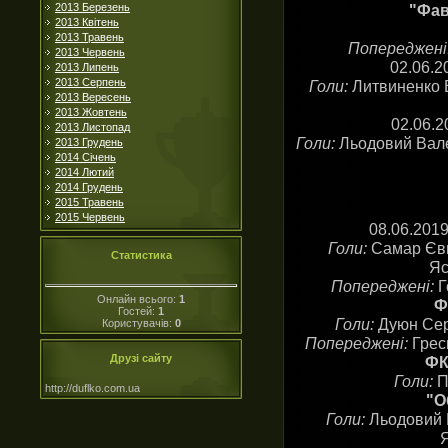
"Фав
2013 Березень
2013 Квітень
2013 Травень
Попереджені
2013 Червень
02.06.
2013 Липень
2013 Серпень
Голи:
Литвиненко В
2013 Вересень
2013 Жовтень
02.06.2
2013 Листопад
Голи:
Льодовий Вален
2013 Грудень
2014 Січень
2014 Лютий
2014 Грудень
2015 Травень
2015 Червень
08.06.201
Голи:
Самар Євге
Статистика
Яс
Попереджені:
Г
Онлайн всього:
1
Ф
Гостей:
1
Голи:
Дуюн Серг
Користувачів:
0
Попереджені:
Грес
Друзі сайту
ФК
Голи:
П
http://duflko.com.ua
"О
Голи:
Льодовий В