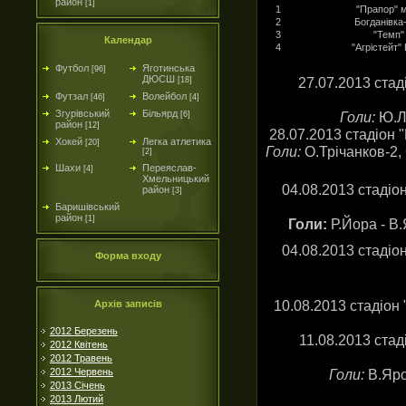
район
[1]
1
"Прапор" 
2
Богданівка
3
"Темп"
Календар
4
"Агрістейт"
Футбол
Яготинська
[96]
ДЮСШ
27.07.2013 стад
[18]
Футзал
Волейбол
[46]
[4]
Згурівський
Більярд
Голи:
Ю.Ла
[6]
район
[12]
28.07.2013 стадіон 
Хокей
Легка атлетика
[20]
Голи:
О.Трічанков-2,
[2]
Шахи
Переяслав-
[4]
Хмельницький
04.08.2013 стадіон
район
[3]
Баришівський
район
[1]
Голи:
Р.Йора - В.
04.08.2013 стадіон
Форма входу
10.08.2013 стадіон 
Архів записів
2012 Березень
11.08.2013 стад
2012 Квітень
2012 Травень
2012 Червень
Голи:
В.Яро
2013 Січень
2013 Лютий