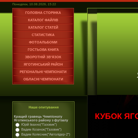
Понеділок, 10.08.2026, 15:22
ГОЛОВНА СТОРІНКА
КАТАЛОГ ФАЙЛІВ
КАТАЛОГ СТАТЕЙ
СТАТИСТИКА
ФОТОАЛЬБОМИ
ГОСТЬОВА КНИГА
ЗВОРОТНІЙ ЗВ'ЯЗОК
ЯГОТИНСЬКИЙ РАЙОН
РЕГІОНАЛЬНІ ЧЕМПІОНАТИ
ОБЛАСНІ ЧЕМПІОНАТИ
Наше опитування
КУБОК ЯГ
Кращий гравець Чемпіонату
Яготинського району з футзалу
Юрій Івахно("Газовик")
Вадим Козачок("Газовик")
Вадим Колесник("Автолідер-2")