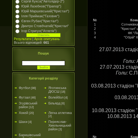
Сергій Кукса("Автолідер-2")
Юрій Лазебнов("Прапор")
Юрій Маршевський("Кристал")
Ілля Приймак("Газовик")
№
Ком
Євген Рубан("Кристал")
1
Сотниківк
Дмитро Стовбчатий("Кристал"
2
"Кристал" 
Ігор Стригун("Атлетік")
3
ФК "Лі
4
"Обрій" 
Результати
|
Архів опитувань
Всього відповідей:
661
27.07.2013 стаді
Пошук
Голи:
А
27.07.2013 стаді
Голи:
С.Пе
Категорії розділу
03.08.2013 стадіон 
Футбол
Яготинська
[96]
ДЮСШ
[18]
03.08.201
Футзал
Волейбол
[46]
[4]
Згурівський
Більярд
[6]
район
[12]
10.08.2013 стадіон 
Хокей
Легка атлетика
[20]
10.08.2013 1
[2]
Шахи
Переяслав-
[4]
Хмельницький
район
[3]
Баришівський
№
Ком