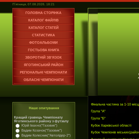
П`ятниця, 07.08.2026, 18:21
ГОЛОВНА СТОРІНКА
КАТАЛОГ ФАЙЛІВ
КАТАЛОГ СТАТЕЙ
СТАТИСТИКА
ФОТОАЛЬБОМИ
ГОСТЬОВА КНИГА
ЗВОРОТНІЙ ЗВ'ЯЗОК
ЯГОТИНСЬКИЙ РАЙОН
РЕГІОНАЛЬНІ ЧЕМПІОНАТИ
ОБЛАСНІ ЧЕМПІОНАТИ
Фінальна частина за 1-10 місц
Наше опитування
Група "А"
Кращий гравець Чемпіонату
Група "Б"
Яготинського району з футзалу
Кубок Харківської області
Юрій Івахно("Газовик")
Вадим Козачок("Газовик")
Кубок Чемпіонів міських(райо
Вадим Колесник("Автолідер-2")