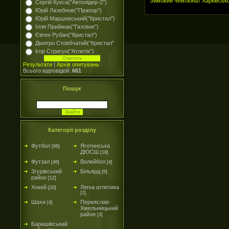
Зимовий чемпіонат Харківсько
Сергій Кукса("Автолідер-2")
Юрій Лазебнов("Прапор")
Юрій Маршевський("Кристал")
Ілля Приймак("Газовик")
Євген Рубан("Кристал")
Дмитро Стовбчатий("Кристал"
Ігор Стригун("Атлетік")
Результати
|
Архів опитувань
Всього відповідей:
661
Пошук
Категорії розділу
Футбол
Яготинська
[96]
ДЮСШ
[18]
Футзал
Волейбол
[46]
[4]
Згурівський
Більярд
[6]
район
[12]
Хокей
Легка атлетика
[20]
[2]
Шахи
Переяслав-
[4]
Хмельницький
район
[3]
Баришівський