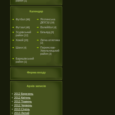
район
[1]
Календар
Футбол
Яготинська
[96]
ДЮСШ
[18]
Футзал
Волейбол
[46]
[4]
Згурівський
Більярд
[6]
район
[12]
Хокей
Легка атлетика
[20]
[2]
Шахи
Переяслав-
[4]
Хмельницький
район
[3]
Баришівський
район
[1]
Форма входу
Архів записів
2012 Березень
2012 Квітень
2012 Травень
2012 Червень
2013 Січень
2013 Лютий