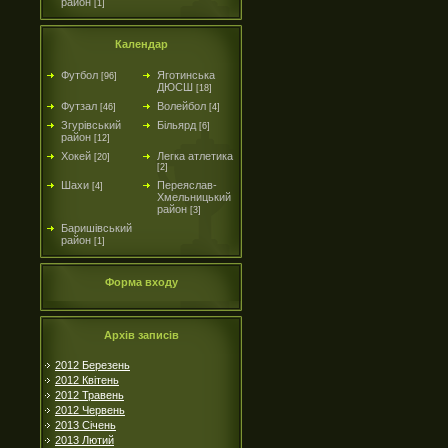
район
[1]
Календар
Футбол
Яготинська
[96]
ДЮСШ
[18]
Футзал
Волейбол
[46]
[4]
Згурівський
Більярд
[6]
район
[12]
Хокей
Легка атлетика
[20]
[2]
Шахи
Переяслав-
[4]
Хмельницький
район
[3]
Баришівський
район
[1]
Форма входу
Архів записів
2012 Березень
2012 Квітень
2012 Травень
2012 Червень
2013 Січень
2013 Лютий