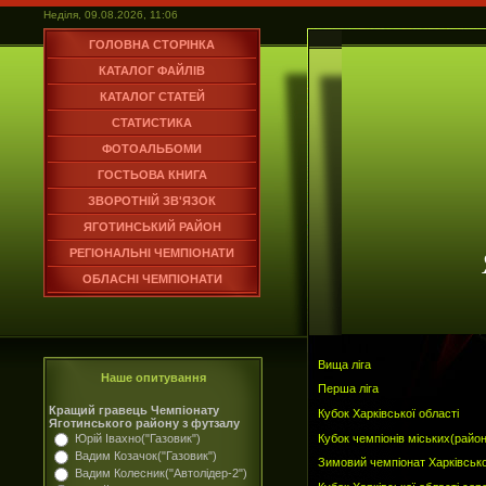
Неділя, 09.08.2026, 11:06
ГОЛОВНА СТОРІНКА
КАТАЛОГ ФАЙЛІВ
КАТАЛОГ СТАТЕЙ
СТАТИСТИКА
ФОТОАЛЬБОМИ
ГОСТЬОВА КНИГА
ЗВОРОТНІЙ ЗВ'ЯЗОК
ЯГОТИНСЬКИЙ РАЙОН
РЕГІОНАЛЬНІ ЧЕМПІОНАТИ
ОБЛАСНІ ЧЕМПІОНАТИ
Вища ліга
Наше опитування
Перша ліга
Кращий гравець Чемпіонату
Кубок Харківської області
Яготинського району з футзалу
Кубок чемпіонів міських(райо
Юрій Івахно("Газовик")
Вадим Козачок("Газовик")
Зимовий чемпіонат Харківсько
Вадим Колесник("Автолідер-2")