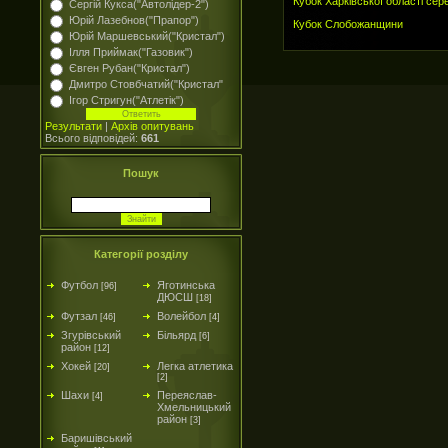
Кубок Харківської області сер
Сергій Кукса("Автолідер-2")
Юрій Лазебнов("Прапор")
Кубок Слобожанщини
Юрій Маршевський("Кристал")
Ілля Приймак("Газовик")
Євген Рубан("Кристал")
Дмитро Стовбчатий("Кристал"
Ігор Стригун("Атлетік")
Результати
|
Архів опитувань
Всього відповідей:
661
Пошук
Категорії розділу
Футбол
Яготинська
[96]
ДЮСШ
[18]
Футзал
Волейбол
[46]
[4]
Згурівський
Більярд
[6]
район
[12]
Хокей
Легка атлетика
[20]
[2]
Шахи
Переяслав-
[4]
Хмельницький
район
[3]
Баришівський