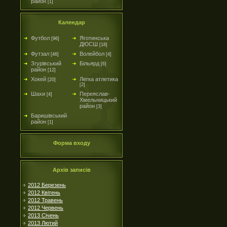
район
[1]
Календар
Футбол
Яготинська
[96]
ДЮСШ
[18]
Футзал
Волейбол
[46]
[4]
Згурівський
Більярд
[6]
район
[12]
Хокей
Легка атлетика
[20]
[2]
Шахи
Переяслав-
[4]
Хмельницький
район
[3]
Баришівський
район
[1]
Форма входу
Архів записів
2012 Березень
2012 Квітень
2012 Травень
2012 Червень
2013 Січень
2013 Лютий