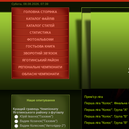
Субота, 08.08.2026, 07:39
ГОЛОВНА СТОРІНКА
КАТАЛОГ ФАЙЛІВ
КАТАЛОГ СТАТЕЙ
СТАТИСТИКА
ФОТОАЛЬБОМИ
ГОСТЬОВА КНИГА
ЗВОРОТНІЙ ЗВ'ЯЗОК
ЯГОТИНСЬКИЙ РАЙОН
РЕГІОНАЛЬНІ ЧЕМПІОНАТИ
ОБЛАСНІ ЧЕМПІОНАТИ
Прем'єр-ліга
Наше опитування
Перша ліга "Колос". Фінальна
Кращий гравець Чемпіонату
Перша ліга "Колос". Група "А"
Яготинського району з футзалу
Перша ліга "Колос". Група "Б"
Юрій Івахно("Газовик")
Вадим Козачок("Газовик")
Перша ліга "Колос". Група "В"
Вадим Колесник("Автолідер-2")