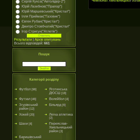
Чемпіонат Хмельницької облас
Сергій Кукса("Автолідер-2")
Юрій Лазебнов("Прапор")
Юрій Маршевський("Кристал")
Ілля Приймак("Газовик")
Євген Рубан("Кристал")
Дмитро Стовбчатий("Кристал"
Ігор Стригун("Атлетік")
Результати
|
Архів опитувань
Всього відповідей:
661
Пошук
Категорії розділу
Футбол
Яготинська
[96]
ДЮСШ
[18]
Футзал
Волейбол
[46]
[4]
Згурівський
Більярд
[6]
район
[12]
Хокей
Легка атлетика
[20]
[2]
Шахи
Переяслав-
[4]
Хмельницький
район
[3]
Баришівський