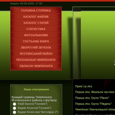
Неділя, 09.08.2026, 17:00
ГОЛОВНА СТОРІНКА
КАТАЛОГ ФАЙЛІВ
КАТАЛОГ СТАТЕЙ
СТАТИСТИКА
ФОТОАЛЬБОМИ
ГОСТЬОВА КНИГА
ЗВОРОТНІЙ ЗВ'ЯЗОК
ЯГОТИНСЬКИЙ РАЙОН
РЕГІОНАЛЬНІ ЧЕМПІОНАТИ
ОБЛАСНІ ЧЕМПІОНАТИ
Прем`єр ліга
Наше опитування
Перша ліга. Фінальна частина
Кращий гравець Чемпіонату
Перша ліга. Група "Північ"
Яготинського району з футзалу
Перша ліга. Група "Південь"
Юрій Івахно("Газовик")
Вадим Козачок("Газовик")
Чемпіонат Хмельницької облас
Вадим Колесник("Автолідер-2")