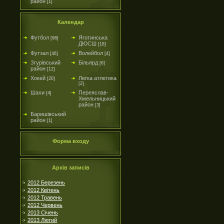
район
[1]
Календар
Футбол
Яготинська
[96]
ДЮСШ
[18]
Футзал
Волейбол
[46]
[4]
Згурівський
Більярд
[6]
район
[12]
Хокей
Легка атлетика
[20]
[2]
Шахи
Переяслав-
[4]
Хмельницький
район
[3]
Баришівський
район
[1]
Форма входу
Архів записів
2012 Березень
2012 Квітень
2012 Травень
2012 Червень
2013 Січень
2013 Лютий