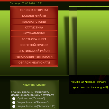
П`ятниця, 07.08.2026, 13:11
ГОЛОВНА СТОРІНКА
КАТАЛОГ ФАЙЛІВ
КАТАЛОГ СТАТЕЙ
СТАТИСТИКА
ФОТОАЛЬБОМИ
ГОСТЬОВА КНИГА
ЗВОРОТНІЙ ЗВ'ЯЗОК
ЯГОТИНСЬКИЙ РАЙОН
РЕГІОНАЛЬНІ ЧЕМПІОНАТИ
ОБЛАСНІ ЧЕМПІОНАТИ
Чемпіонат Київської області
Наше опитування
Турнір пам`яті Олександра Щ
Кращий гравець Чемпіонату
Яготинського району з футзалу
Юрій Івахно("Газовик")
Вадим Козачок("Газовик")
Вадим Колесник("Автолідер-2")