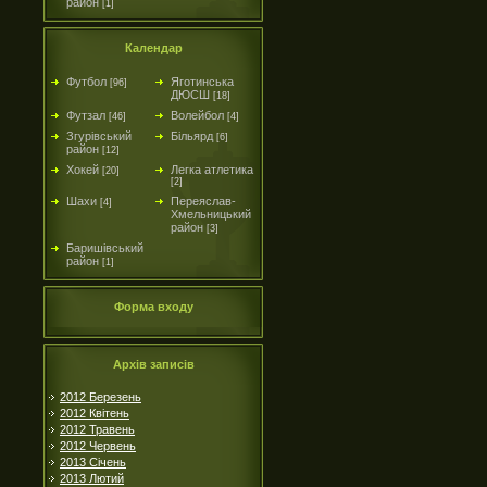
район
[1]
Календар
Футбол
Яготинська
[96]
ДЮСШ
[18]
Футзал
Волейбол
[46]
[4]
Згурівський
Більярд
[6]
район
[12]
Хокей
Легка атлетика
[20]
[2]
Шахи
Переяслав-
[4]
Хмельницький
район
[3]
Баришівський
район
[1]
Форма входу
Архів записів
2012 Березень
2012 Квітень
2012 Травень
2012 Червень
2013 Січень
2013 Лютий