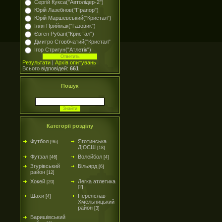
Сергій Кукса("Автолідер-2")
Юрій Лазебнов("Прапор")
Юрій Маршевський("Кристал")
Ілля Приймак("Газовик")
Євген Рубан("Кристал")
Дмитро Стовбчатий("Кристал"
Ігор Стригун("Атлетік")
Результати
|
Архів опитувань
Всього відповідей:
661
Пошук
Категорії розділу
Футбол
Яготинська
[96]
ДЮСШ
[18]
Футзал
Волейбол
[46]
[4]
Згурівський
Більярд
[6]
район
[12]
Хокей
Легка атлетика
[20]
[2]
Шахи
Переяслав-
[4]
Хмельницький
район
[3]
Баришівський