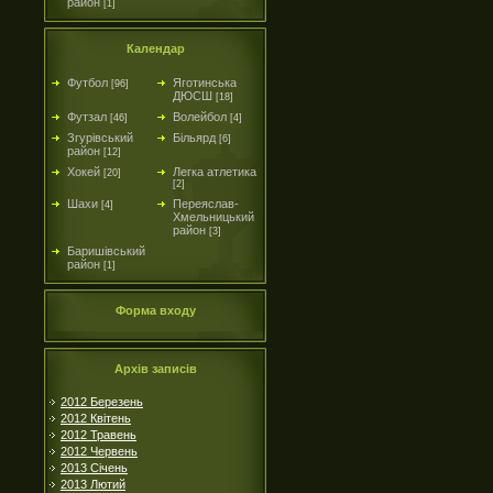
район
[1]
Календар
Футбол
Яготинська
[96]
ДЮСШ
[18]
Футзал
Волейбол
[46]
[4]
Згурівський
Більярд
[6]
район
[12]
Хокей
Легка атлетика
[20]
[2]
Шахи
Переяслав-
[4]
Хмельницький
район
[3]
Баришівський
район
[1]
Форма входу
Архів записів
2012 Березень
2012 Квітень
2012 Травень
2012 Червень
2013 Січень
2013 Лютий