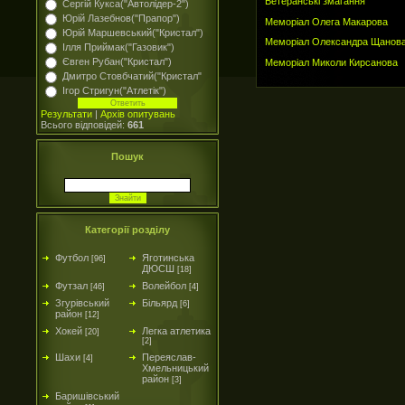
Ветеранські змагання
Сергій Кукса("Автолідер-2")
Юрій Лазебнов("Прапор")
Меморіал Олега Макарова
Юрій Маршевський("Кристал")
Меморіал Олександра Щанов
Ілля Приймак("Газовик")
Євген Рубан("Кристал")
Меморіал Миколи Кирсанова
Дмитро Стовбчатий("Кристал"
Ігор Стригун("Атлетік")
Результати
|
Архів опитувань
Всього відповідей:
661
Пошук
Категорії розділу
Футбол
Яготинська
[96]
ДЮСШ
[18]
Футзал
Волейбол
[46]
[4]
Згурівський
Більярд
[6]
район
[12]
Хокей
Легка атлетика
[20]
[2]
Шахи
Переяслав-
[4]
Хмельницький
район
[3]
Баришівський