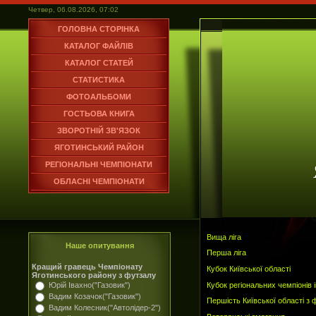
Четвер, 06.08.2026, 07:02
ГОЛОВНА СТОРІНКА
КАТАЛОГ ФАЙЛІВ
КАТАЛОГ СТАТЕЙ
СТАТИСТИКА
ФОТОАЛЬБОМИ
ГОСТЬОВА КНИГА
ЗВОРОТНІЙ ЗВ'ЯЗОК
ЯГОТИНСЬКИЙ РАЙОН
РЕГІОНАЛЬНІ ЧЕМПІОНАТИ
ОБЛАСНІ ЧЕМПІОНАТИ
Вища ліга
Наше опитування
Перша ліга
Кращий гравець Чемпіонату
Кубок Київської області
Яготинського району з футзалу
Кубок регіональних чемпіонів 
Юрій Івахно("Газовик")
Вадим Козачок("Газовик")
Першість Київської області з 
Вадим Колесник("Автолідер-2")