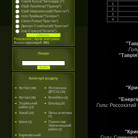
Сергій Кукса("Автолідер-2")
1
Юрій Лазебнов("Прапор")
2
Юрій Маршевський("Кристал")
3
Ілля Приймак("Газовик")
4
Євген Рубан("Кристал")
Дмитро Стовбчатий("Кристал"
Ігор Стригун("Атлетік")
Результати
|
Архів опитувань
"Тав
Всього відповідей:
661
Гол
Пошук
"Таврія
Категорії розділу
"Кри
Футбол
Яготинська
[96]
ДЮСШ
[18]
Футзал
Волейбол
[46]
[4]
"Енергі
Згурівський
Більярд
[6]
Голи:
Россохатий 
район
[12]
Хокей
Легка атлетика
[20]
[2]
Шахи
Переяслав-
[4]
Хмельницький
район
[3]
"Крис
Баришівський
Голи:
Семенина І