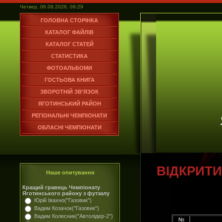
Четвер, 06.08.2026, 09:29
ГОЛОВНА СТОРІНКА
КАТАЛОГ ФАЙЛІВ
КАТАЛОГ СТАТЕЙ
СТАТИСТИКА
ФОТОАЛЬБОМИ
ГОСТЬОВА КНИГА
ЗВОРОТНІЙ ЗВ'ЯЗОК
ЯГОТИНСЬКИЙ РАЙОН
РЕГІОНАЛЬНІ ЧЕМПІОНАТИ
ОБЛАСНІ ЧЕМПІОНАТИ
ВІДКРИТИ
Наше опитування
Кращий гравець Чемпіонату
Яготинського району з футзалу
Юрій Івахно("Газовик")
Вадим Козачок("Газовик")
Вадим Колесник("Автолідер-2")
№