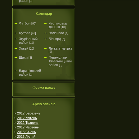
район
[1]
Календар
Футбол
Яготинська
[96]
ДЮСШ
[18]
Футзал
Волейбол
[46]
[4]
Згурівський
Більярд
[6]
район
[12]
Хокей
Легка атлетика
[20]
[2]
Шахи
Переяслав-
[4]
Хмельницький
район
[3]
Баришівський
район
[1]
Форма входу
Архів записів
2012 Березень
2012 Квітень
2012 Травень
2012 Червень
2013 Січень
2013 Лютий