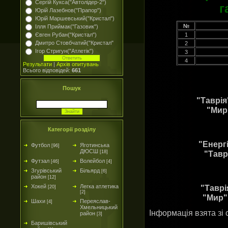
Сергій Кукса("Автолідер-2")
г
Юрій Лазебнов("Прапор")
Юрій Маршевський("Кристал")
№
Ілля Приймак("Газовик")
Євген Рубан("Кристал")
1
Дмитро Стовбчатий("Кристал"
2
Ігор Стригун("Атлетік")
3
4
Результати
|
Архів опитувань
Всього відповідей:
661
Пошук
"Таврія
"Мир"
Категорії розділу
"Енергі
Футбол
Яготинська
[96]
ДЮСШ
"Тавр
[18]
Футзал
Волейбол
[46]
[4]
Згурівський
Більярд
[6]
район
[12]
"Таврі
Хокей
Легка атлетика
[20]
[2]
"Мир" 
Шахи
Переяслав-
[4]
Хмельницький
Інформація взята зі
район
[3]
Баришівський