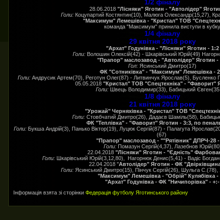
1/2 фіналу
28.06.2018
"Лісняки" Яготин - "Автолідер" Яготин
Голи:
Коцупартий Костянтин(10), Малюга Олександр(15,27), Кр
"Максимум" Лемешівка - "Кристал" ТОВ "Спецтехнік
команда "Максимум" принила виступи в кубк
1/4 фіналу
29 квітня 2018 року
"Архат" Годунівка - "Лісняки" Яготин - 1:2
Голи:
Волошин Олексій(42) - Шкарівський Юрій(49) Нагорн
"Прапор" маслозавод - "Автолідер" Яготин - 
Гол:
Ясинський Дмитро(17)
ФК "Сотниківка" - "Максимум" Лемешівка - 2
Голи:
Андрусик Артем(70), Реготун Олег(87) - Литвинчук Ярослав(5), Бусленко 
05.05.2018
"Кристал" ТОВ "Спецтехніка" - "Фаворит" Я
Голи:
Швець Володимир(33), Бабицький Євген(35
1/8 фіналу
21 квітня 2018 року
"Урожай" Черняхівка - "Кристал" ТОВ "Спецтехніка
Голи:
Стовбчатий Дмитро(26), Дадаєв Шаміль(58), Бабицьк
ФК "Теплівка" - "Фаворит" Яготин - 3:3, по пенальт
Голи:
Букша Андрій(3), Панько Віктор(19), Луцюк Сергій(87) - Палагута Ярослав(2
(67)
"Прапор" маслозавод - ""Рятівник" ДПРЧ-28 -
Голи:
Помазун Сергій(4,37), Лазебнов Юрій(80
22.04.2018
"Лісняки" Яготин - "Єдність" Фарбован
Голи:
Шкарівський Юрій(3,12,80), Нагорнюк Денис(5,41) - Вадіс Богдан(
22.04.2018 "
Автолідер" Яготин - ФК "Двірківщина"
Голи:
Ясинський Дмитро(15), Пінчук Сергій(26), Шульга С.(78)
"Максимум" Лемешівка - "Обрій" Кулябівка - 
"Архат" Годунівка - ФК "Ничипорівка" - +:-
Інформація взята зі сторінки
Федерація футболу Яготинського району