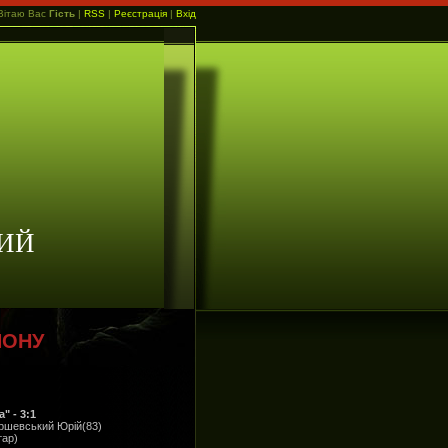
Вітаю Вас
Гість
|
RSS
|
Реєстрація
|
Вхід
ИЙ
ЙОНУ
" - 3:1
аршевський Юрій(83)
тар)