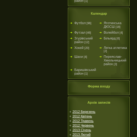
район
[1]
Календар
Футбол
Яготинська
[96]
ДЮСШ
[18]
Футзал
Волейбол
[46]
[4]
Згурівський
Більярд
[6]
район
[12]
Хокей
Легка атлетика
[20]
[2]
Шахи
Переяслав-
[4]
Хмельницький
район
[3]
Баришівський
район
[1]
Форма входу
Архів записів
2012 Березень
2012 Квітень
2012 Травень
2012 Червень
2013 Січень
2013 Лютий