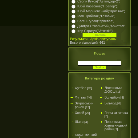
Сергій Кукса("Автолідер-2")
Юрій Лазебнов("Прапор")
Юрій Маршевський("Кристал")
Ілля Приймак("Газовик")
Євген Рубан("Кристал")
Дмитро Стовбчатий("Кристал"
Ігор Стригун("Атлетік")
Результати
|
Архів опитувань
Всього відповідей:
661
Пошук
Категорії розділу
Футбол
Яготинська
[96]
ДЮСШ
[18]
Футзал
Волейбол
[46]
[4]
Згурівський
Більярд
[6]
район
[12]
Хокей
Легка атлетика
[20]
[2]
Шахи
Переяслав-
[4]
Хмельницький
район
[3]
Баришівський