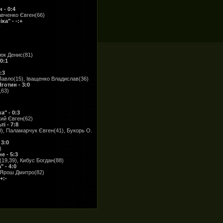
 - 0:4
авченко Євген(66)
а" - -:+
у
юк Денис(81)
0:1
:3
Павло(15), Іващенко Владислав(36)
готин - 3:0
,63)
" - 0:3
ий Євген(62)
і - 7:8
0), Паламарчук Євген(41), Букорь О.
 3:0
)
е - 5:3
19,39), Кибус Богдан(88)
 - 4:0
, Ярош Дмитро(82)
+:-