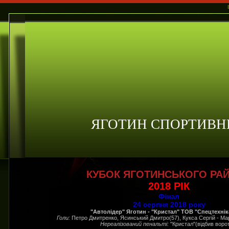
ЯГОТИН СПОРТИВН
КУБОК ЯГОТИНСЬКОГО РА
2018 РІК
Фінал
24 серпня 2018 року
"Автолідер" Яготин - "Кристал" ТОВ "Спецтехніка
Голи:
Петро Дмитренко, Ясинський Дмитро(57), Кукса Сергій - М
Нереалізований пенальті:
"Кристал"(відбив воро