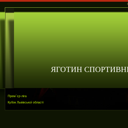
ЯГОТИН СПОРТИВН
Прем`єр-ліга
Кубок Львівської області