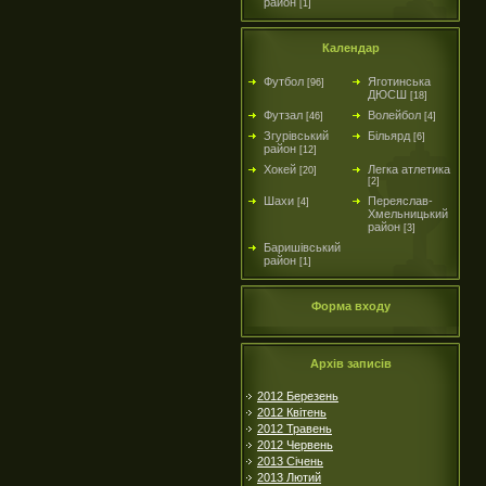
район
[1]
Календар
Футбол
Яготинська
[96]
ДЮСШ
[18]
Футзал
Волейбол
[46]
[4]
Згурівський
Більярд
[6]
район
[12]
Хокей
Легка атлетика
[20]
[2]
Шахи
Переяслав-
[4]
Хмельницький
район
[3]
Баришівський
район
[1]
Форма входу
Архів записів
2012 Березень
2012 Квітень
2012 Травень
2012 Червень
2013 Січень
2013 Лютий