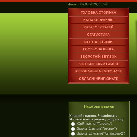
Четвер, 06.08.2026, 05:24
ГОЛОВНА СТОРІНКА
КАТАЛОГ ФАЙЛІВ
КАТАЛОГ СТАТЕЙ
СТАТИСТИКА
ФОТОАЛЬБОМИ
ГОСТЬОВА КНИГА
ЗВОРОТНІЙ ЗВ'ЯЗОК
ЯГОТИНСЬКИЙ РАЙОН
РЕГІОНАЛЬНІ ЧЕМПІОНАТИ
ОБЛАСНІ ЧЕМПІОНАТИ
Наше опитування
Кращий гравець Чемпіонату
Яготинського району з футзалу
Юрій Івахно("Газовик")
Вадим Козачок("Газовик")
Вадим Колесник("Автолідер-2")