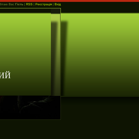
Вітаю Вас
Гість
|
RSS
|
Реєстрація
|
Вхід
ИЙ