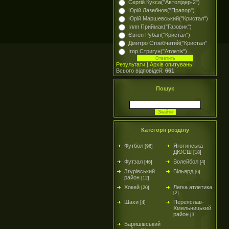
Сергій Кукса("Автолідер-2")
Юрій Лазебнов("Прапор")
Юрій Маршевський("Кристал")
Ілля Приймак("Газовик")
Євген Рубан("Кристал")
Дмитро Стовбчатий("Кристал"
Ігор Стригун("Атлетік")
Результати
|
Архів опитувань
Всього відповідей:
661
Пошук
Категорії розділу
Футбол
Яготинська
[96]
ДЮСШ
[18]
Футзал
Волейбол
[46]
[4]
Згурівський
Більярд
[6]
район
[12]
Хокей
Легка атлетика
[20]
[2]
Шахи
Переяслав-
[4]
Хмельницький
район
[3]
Баришівський