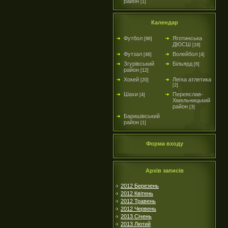
район
[1]
Календар
Футбол
Яготинська
[96]
ДЮСШ
[18]
Футзал
Волейбол
[46]
[4]
Згурівський
Більярд
[6]
район
[12]
Хокей
Легка атлетика
[20]
[2]
Шахи
Переяслав-
[4]
Хмельницький
район
[3]
Баришівський
район
[1]
Форма входу
Архів записів
2012 Березень
2012 Квітень
2012 Травень
2012 Червень
2013 Січень
2013 Лютий