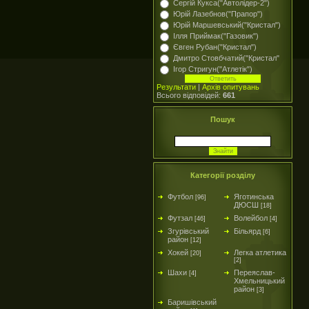
Сергій Кукса("Автолідер-2")
Юрій Лазебнов("Прапор")
Юрій Маршевський("Кристал")
Ілля Приймак("Газовик")
Євген Рубан("Кристал")
Дмитро Стовбчатий("Кристал"
Ігор Стригун("Атлетік")
Результати
|
Архів опитувань
Всього відповідей:
661
Пошук
Категорії розділу
Футбол
Яготинська
[96]
ДЮСШ
[18]
Футзал
Волейбол
[46]
[4]
Згурівський
Більярд
[6]
район
[12]
Хокей
Легка атлетика
[20]
[2]
Шахи
Переяслав-
[4]
Хмельницький
район
[3]
Баришівський