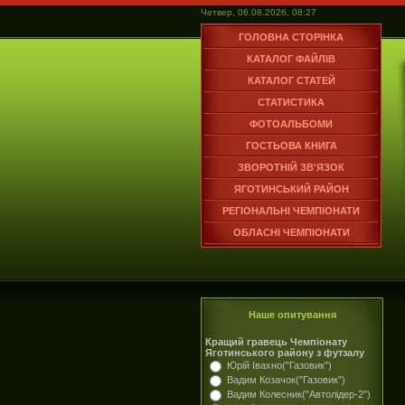
Четвер, 06.08.2026, 08:27
ГОЛОВНА СТОРІНКА
КАТАЛОГ ФАЙЛІВ
КАТАЛОГ СТАТЕЙ
СТАТИСТИКА
ФОТОАЛЬБОМИ
ГОСТЬОВА КНИГА
ЗВОРОТНІЙ ЗВ'ЯЗОК
ЯГОТИНСЬКИЙ РАЙОН
РЕГІОНАЛЬНІ ЧЕМПІОНАТИ
ОБЛАСНІ ЧЕМПІОНАТИ
Наше опитування
Кращий гравець Чемпіонату
Яготинського району з футзалу
Юрій Івахно("Газовик")
Вадим Козачок("Газовик")
Вадим Колесник("Автолідер-2")