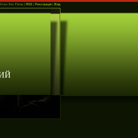
Вітаю Вас
Гість
|
RSS
|
Реєстрація
|
Вхід
ИЙ