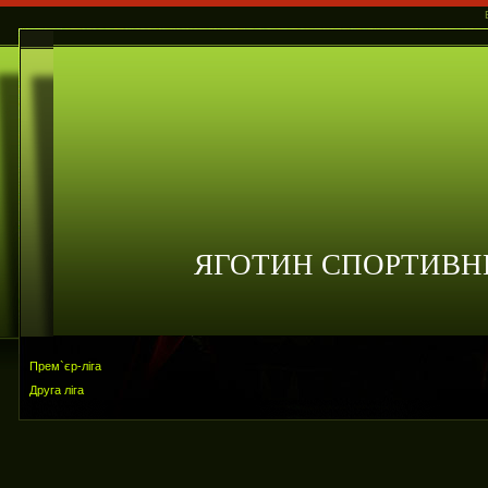
ЯГОТИН СПОРТИВН
Прем`єр-ліга
Друга ліга