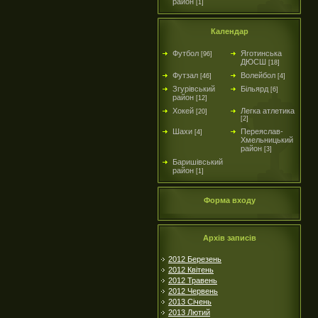
район
[1]
Календар
Футбол
Яготинська
[96]
ДЮСШ
[18]
Футзал
Волейбол
[46]
[4]
Згурівський
Більярд
[6]
район
[12]
Хокей
Легка атлетика
[20]
[2]
Шахи
Переяслав-
[4]
Хмельницький
район
[3]
Баришівський
район
[1]
Форма входу
Архів записів
2012 Березень
2012 Квітень
2012 Травень
2012 Червень
2013 Січень
2013 Лютий