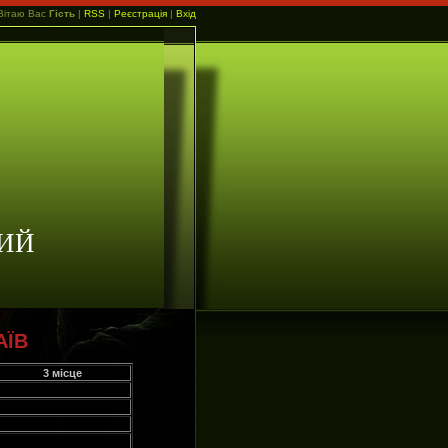
Вітаю Вас
Гість
|
RSS
|
Реєстрація
|
Вхід
ИЙ
АЇВ
3 місце