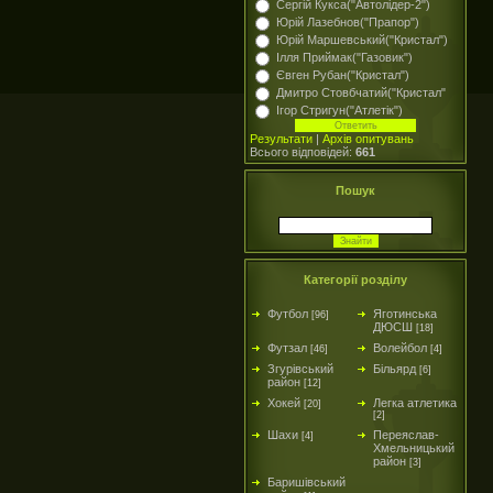
Сергій Кукса("Автолідер-2")
Юрій Лазебнов("Прапор")
Юрій Маршевський("Кристал")
Ілля Приймак("Газовик")
Євген Рубан("Кристал")
Дмитро Стовбчатий("Кристал"
Ігор Стригун("Атлетік")
Результати
|
Архів опитувань
Всього відповідей:
661
Пошук
Категорії розділу
Футбол
Яготинська
[96]
ДЮСШ
[18]
Футзал
Волейбол
[46]
[4]
Згурівський
Більярд
[6]
район
[12]
Хокей
Легка атлетика
[20]
[2]
Шахи
Переяслав-
[4]
Хмельницький
район
[3]
Баришівський