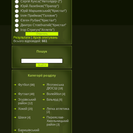
Сергій Кукса("Автолідер-2")
Юрій Лазебнов("Прапор")
Юрій Маршевський("Кристал")
Ілля Приймак("Газовик")
Євген Рубан("Кристал")
Дмитро Стовбчатий("Кристал"
Ігор Стригун("Атлетік")
Результати
|
Архів опитувань
Всього відповідей:
661
Пошук
Категорії розділу
Футбол
Яготинська
[96]
ДЮСШ
[18]
Футзал
Волейбол
[46]
[4]
Згурівський
Більярд
[6]
район
[12]
Хокей
Легка атлетика
[20]
[2]
Шахи
Переяслав-
[4]
Хмельницький
район
[3]
Баришівський