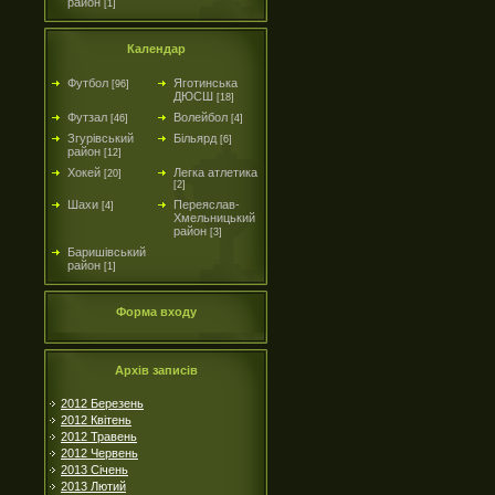
район
[1]
Календар
Футбол
Яготинська
[96]
ДЮСШ
[18]
Футзал
Волейбол
[46]
[4]
Згурівський
Більярд
[6]
район
[12]
Хокей
Легка атлетика
[20]
[2]
Шахи
Переяслав-
[4]
Хмельницький
район
[3]
Баришівський
район
[1]
Форма входу
Архів записів
2012 Березень
2012 Квітень
2012 Травень
2012 Червень
2013 Січень
2013 Лютий