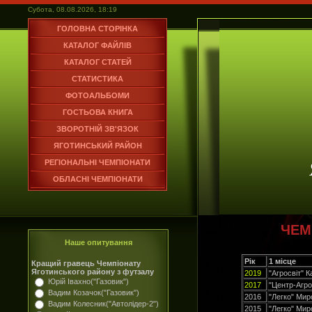
Субота, 08.08.2026, 18:19
ГОЛОВНА СТОРІНКА
КАТАЛОГ ФАЙЛІВ
КАТАЛОГ СТАТЕЙ
СТАТИСТИКА
ФОТОАЛЬБОМИ
ГОСТЬОВА КНИГА
ЗВОРОТНІЙ ЗВ'ЯЗОК
ЯГОТИНСЬКИЙ РАЙОН
РЕГІОНАЛЬНІ ЧЕМПІОНАТИ
ОБЛАСНІ ЧЕМПІОНАТИ
ЧЕМ
Наше опитування
Рік
1 місце
Кращий гравець Чемпіонату
Яготинського району з футзалу
2019
"Агросвіт" 
Юрій Івахно("Газовик")
2017
"Центр-Агро
Вадим Козачок("Газовик")
2016
"Легко" Мир
Вадим Колесник("Автолідер-2")
2015
"Легко" Мир