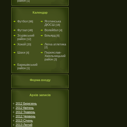
район
[1]
Календар
Футбол
Яготинська
[96]
ДЮСШ
[18]
Футзал
Волейбол
[46]
[4]
Згурівський
Більярд
[6]
район
[12]
Хокей
Легка атлетика
[20]
[2]
Шахи
Переяслав-
[4]
Хмельницький
район
[3]
Баришівський
район
[1]
Форма входу
Архів записів
2012 Березень
2012 Квітень
2012 Травень
2012 Червень
2013 Січень
2013 Лютий