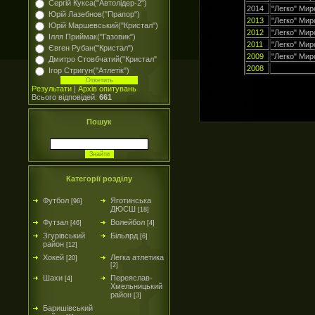
Сергій Кукса("Автолідер-2")
2014
"Легко" Мир
Юрій Лазебнов("Прапор")
2013
"Легко" Мир
Юрій Маршевський("Кристал")
2012
"Легко" Мир
Ілля Приймак("Газовик")
2011
"Легко" Мир
Євген Рубан("Кристал")
2009
"Легко" Мир
Дмитро Стовбчатий("Кристал"
2008
Ігор Стригун("Атлетік")
Результати
|
Архів опитувань
Всього відповідей:
661
Пошук
Категорії розділу
Футбол
Яготинська
[96]
ДЮСШ
[18]
Футзал
Волейбол
[46]
[4]
Згурівський
Більярд
[6]
район
[12]
Хокей
Легка атлетика
[20]
[2]
Шахи
Переяслав-
[4]
Хмельницький
район
[3]
Баришівський