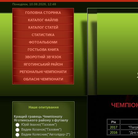
Понеділок, 10.08.2026, 12:48
ГОЛОВНА СТОРІНКА
КАТАЛОГ ФАЙЛІВ
КАТАЛОГ СТАТЕЙ
СТАТИСТИКА
ФОТОАЛЬБОМИ
ГОСТЬОВА КНИГА
ЗВОРОТНІЙ ЗВ'ЯЗОК
ЯГОТИНСЬКИЙ РАЙОН
РЕГІОНАЛЬНІ ЧЕМПІОНАТИ
ОБЛАСНІ ЧЕМПІОНАТИ
ЧЕМПІО
Наше опитування
Кращий гравець Чемпіонату
Яготинського району з футзалу
Рік
Юрій Івахно("Газовик")
2017
"Патрі
Вадим Козачок("Газовик")
2016
"Дніс
Вадим Колесник("Автолідер-2")