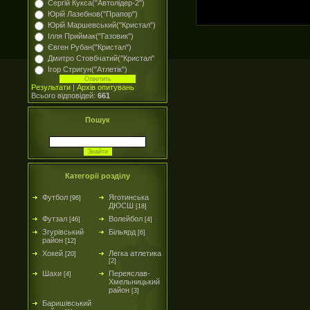
Сергій Кукса("Автолідер-2")
Юрій Лазебнов("Прапор")
Юрій Маршевський("Кристал")
Ілля Приймак("Газовик")
Євген Рубан("Кристал")
Дмитро Стовбчатий("Кристал"
Ігор Стригун("Атлетік")
Результати
|
Архів опитувань
Всього відповідей:
661
Пошук
Категорії розділу
Футбол
Яготинська
[96]
ДЮСШ
[18]
Футзал
Волейбол
[46]
[4]
Згурівський
Більярд
[6]
район
[12]
Хокей
Легка атлетика
[20]
[2]
Шахи
Переяслав-
[4]
Хмельницький
район
[3]
Баришівський