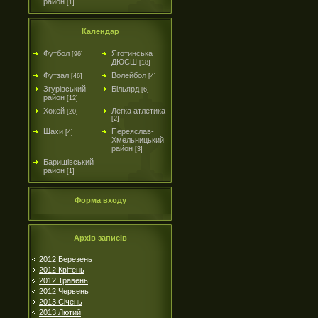
район
[1]
Календар
Футбол
Яготинська
[96]
ДЮСШ
[18]
Футзал
Волейбол
[46]
[4]
Згурівський
Більярд
[6]
район
[12]
Хокей
Легка атлетика
[20]
[2]
Шахи
Переяслав-
[4]
Хмельницький
район
[3]
Баришівський
район
[1]
Форма входу
Архів записів
2012 Березень
2012 Квітень
2012 Травень
2012 Червень
2013 Січень
2013 Лютий