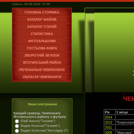
Субота, 08.08.2026, 07:30
ГОЛОВНА СТОРІНКА
КАТАЛОГ ФАЙЛІВ
КАТАЛОГ СТАТЕЙ
СТАТИСТИКА
ФОТОАЛЬБОМИ
ГОСТЬОВА КНИГА
ЗВОРОТНІЙ ЗВ'ЯЗОК
ЯГОТИНСЬКИЙ РАЙОН
РЕГІОНАЛЬНІ ЧЕМПІОНАТИ
ОБЛАСНІ ЧЕМПІОНАТИ
ЧЕ
Наше опитування
Рік
1 місце
Кращий гравець Чемпіонату
Яготинського району з футзалу
2014
Юрій Івахно("Газовик")
2013
"Енергопро
Вадим Козачок("Газовик")
2011
Вадим Колесник("Автолідер-2")
2009
"Максима" 