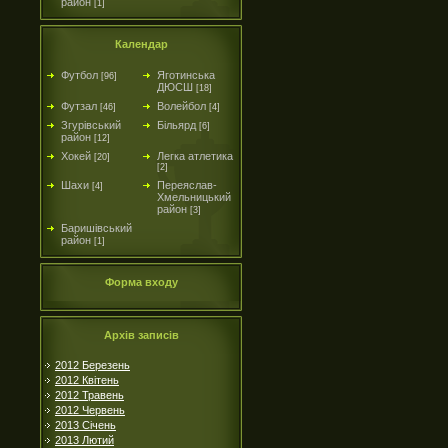
район
[1]
Календар
Футбол
Яготинська
[96]
ДЮСШ
[18]
Футзал
Волейбол
[46]
[4]
Згурівський
Більярд
[6]
район
[12]
Хокей
Легка атлетика
[20]
[2]
Шахи
Переяслав-
[4]
Хмельницький
район
[3]
Баришівський
район
[1]
Форма входу
Архів записів
2012 Березень
2012 Квітень
2012 Травень
2012 Червень
2013 Січень
2013 Лютий