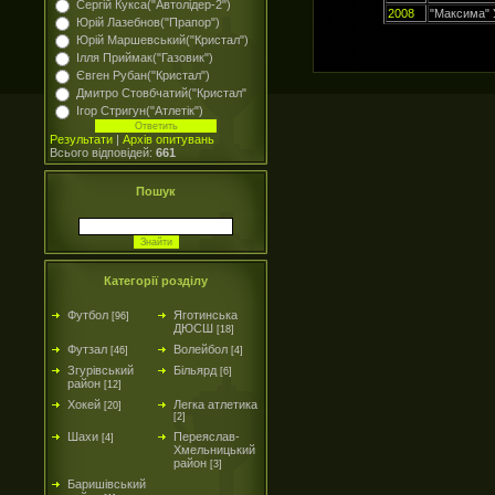
Сергій Кукса("Автолідер-2")
2008
"Максима" 
Юрій Лазебнов("Прапор")
Юрій Маршевський("Кристал")
Ілля Приймак("Газовик")
Євген Рубан("Кристал")
Дмитро Стовбчатий("Кристал"
Ігор Стригун("Атлетік")
Результати
|
Архів опитувань
Всього відповідей:
661
Пошук
Категорії розділу
Футбол
Яготинська
[96]
ДЮСШ
[18]
Футзал
Волейбол
[46]
[4]
Згурівський
Більярд
[6]
район
[12]
Хокей
Легка атлетика
[20]
[2]
Шахи
Переяслав-
[4]
Хмельницький
район
[3]
Баришівський