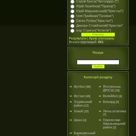
Сергій Кукса("Автолідер-2")
Юрій Лазебнов("Прапор")
Юрій Маршевський("Кристал")
Ілля Приймак("Газовик")
Євген Рубан("Кристал")
Дмитро Стовбчатий("Кристал"
Ігор Стригун("Атлетік")
Результати
|
Архів опитувань
Всього відповідей:
661
Пошук
Категорії розділу
Футбол
Яготинська
[96]
ДЮСШ
[18]
Футзал
Волейбол
[46]
[4]
Згурівський
Більярд
[6]
район
[12]
Хокей
Легка атлетика
[20]
[2]
Шахи
Переяслав-
[4]
Хмельницький
район
[3]
Баришівський