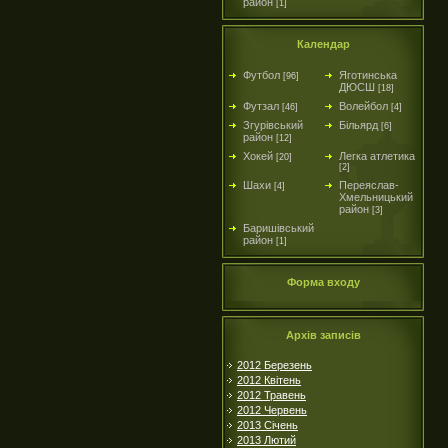
район
[1]
Календар
Футбол
Яготинська
[96]
ДЮСШ
[18]
Футзал
Волейбол
[46]
[4]
Згурівський
Більярд
[6]
район
[12]
Хокей
Легка атлетика
[20]
[2]
Шахи
Переяслав-
[4]
Хмельницький
район
[3]
Баришівський
район
[1]
Форма входу
Архів записів
2012 Березень
2012 Квітень
2012 Травень
2012 Червень
2013 Січень
2013 Лютий