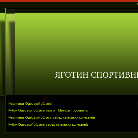
ЯГОТИН СПОРТИВН
Чемпіонат Одеської області
Кубок Одеської області пам`яті Миколи Трусевича
Чемпіонат Одеської області серед сільських колективів
Кубок Одеської області серед сільських колективів