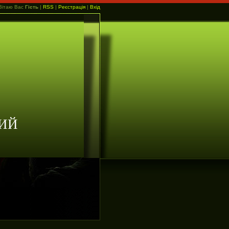
Вітаю Вас
Гість
|
RSS
|
Реєстрація
|
Вхід
ИЙ