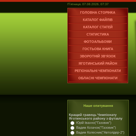
П`ятниця, 07.08.2026, 07:37
ГОЛОВНА СТОРІНКА
КАТАЛОГ ФАЙЛІВ
КАТАЛОГ СТАТЕЙ
СТАТИСТИКА
ФОТОАЛЬБОМИ
ГОСТЬОВА КНИГА
ЗВОРОТНІЙ ЗВ'ЯЗОК
ЯГОТИНСЬКИЙ РАЙОН
РЕГІОНАЛЬНІ ЧЕМПІОНАТИ
ОБЛАСНІ ЧЕМПІОНАТИ
Наше опитування
Кращий гравець Чемпіонату
Яготинського району з футзалу
Юрій Івахно("Газовик")
Вадим Козачок("Газовик")
Вадим Колесник("Автолідер-2")