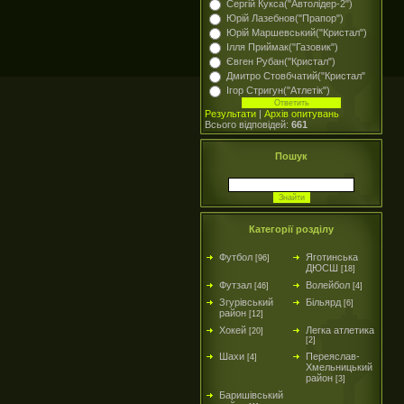
Сергій Кукса("Автолідер-2")
Юрій Лазебнов("Прапор")
Юрій Маршевський("Кристал")
Ілля Приймак("Газовик")
Євген Рубан("Кристал")
Дмитро Стовбчатий("Кристал"
Ігор Стригун("Атлетік")
Результати
|
Архів опитувань
Всього відповідей:
661
Пошук
Категорії розділу
Футбол
Яготинська
[96]
ДЮСШ
[18]
Футзал
Волейбол
[46]
[4]
Згурівський
Більярд
[6]
район
[12]
Хокей
Легка атлетика
[20]
[2]
Шахи
Переяслав-
[4]
Хмельницький
район
[3]
Баришівський