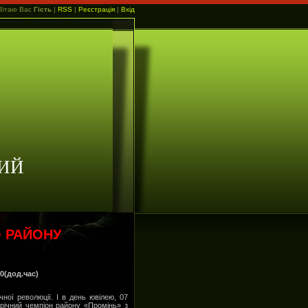
Вітаю Вас
Гість
|
RSS
|
Реєстрація
|
Вхід
ИЙ
О РАЙОНУ
0(дод.час)
ної революції. І в день ювілею, 07
орічний чемпіон району «Промінь» з