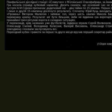
Панфильської дослідної станції і «Славутич» з Яготинської птахофабрики, за яким
Гра носила справді кубковий характер. Досить сказати, що основний час не
зустрічі А.М.Сорока призначає додатковий час – два тайми по 15 хвилин. Перша 1
І лише в другій 15-хвилинці досягнуто результату. Спочатку Юрій Куць виходит
«Промінь» Віктором Малюгою і забиває гол, через шість хвилин Микола Ба
переможну крапку. Результат міг бути більшим, якби не відмінна гра воротар
принаймні тричі рятував ворота в складних ситуаціях.
У переможців, крім названих уже футболістів, відмінно зіграли Сергій Волвенков,
Олександр Смілий, Володимир Колесник, Валерій Висовень, Олександр Стриг
злагоджено і похвали заслуговують всі.
Перехідний кубок і грамоти за перше та друге місця вручив перший секретар ра
(«Зоря ком