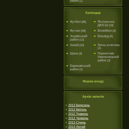
район
[1]
Календар
Футбол
Яготинська
[96]
ДЮСШ
[18]
Футзал
Волейбол
[46]
[4]
Згурівський
Більярд
[6]
район
[12]
Хокей
Легка атлетика
[20]
[2]
Шахи
Переяслав-
[4]
Хмельницький
район
[3]
Баришівський
район
[1]
Форма входу
Архів записів
2012 Березень
2012 Квітень
2012 Травень
2012 Червень
2013 Січень
2013 Лютий