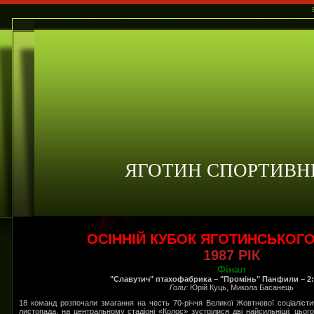
ЯГОТИН СПОРТИВН
ОСІННІЙ КУБОК ЯГОТИНСЬКОГ
1987 РІК
Фінал
"Славутич" птахофабрика – "Промінь" Панфили – 2:
Голи:
Юрій Куць, Микола Басанець
18 команд розпочали змагання на честь 70-річчя Великої Жовтневої соціалістич
листопада, на центральному стадіоні «Колос» зустрілися дві найсильніші: цьог