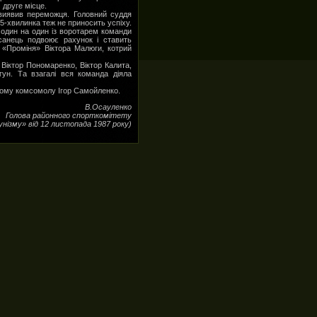
 друге місце.
 виявив переможця. Головний суддя
5-хвилинка теж не приносить успіху.
ь один на один із воротарем команди
санець подвоює рахунок і ставить
я «Проміня» Віктора Малюги, котрий
 Віктор Пономаренко, Віктор Калита,
ун. Та взагалі вся команда діяла
йкому комсомолу Ігор Самойленко.
В.Осауленко
Голова районного спорткомітету
унізму» від 12 листопада 1987 року)