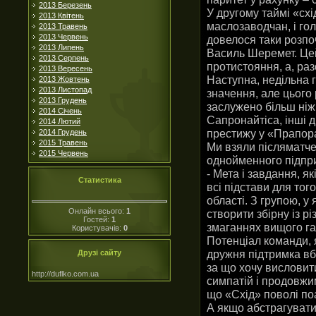
2013 Березень
У другому таймі «сх
2013 Квітень
маслозаводчан, і го
2013 Травень
2013 Червень
довелося таки розпо
2013 Липень
Василь Шеремет. Цей 
2013 Серпень
протистояння, а, раз
2013 Вересень
Наступна, недільна 
2013 Жовтень
2013 Листопад
значення, але цього
2013 Грудень
заслужено більш ніж
2014 Січень
Сапронайтіса, інші 
2014 Лютий
престижу у «Прапор
2014 Грудень
2015 Травень
Ми взяли післяматче
2015 Червень
однойменного підпр
- Мета і завдання, я
Статистика
всі підстави для тог
області. З групою, у
Онлайн всього:
1
створити збірну із 
Гостей:
1
змаганнях вищого гат
Користувачів:
0
Потенціал команди, я
дружня підтримка вб
Друзі сайту
за що хочу висловити
http://duflko.com.ua
симпатій і продовжи
що «Схід» поволі поа
А якщо абстрагуватис