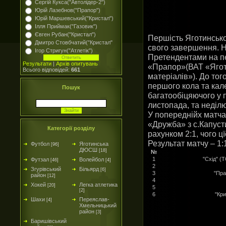
Сергій Кукса("Автолідер-2")
Юрій Лазебнов("Прапор")
Юрій Маршевський("Кристал")
Ілля Приймак("Газовик")
Євген Рубан("Кристал")
Першість Яготинсько
Дмитро Стовбчатий("Кристал"
свого завершення. 
Ігор Стригун("Атлетік")
Претендентами на п
Результати
|
Архів опитувань
«Прапор»(ВАТ «Ягот
Всього відповідей:
661
матеріалів»). До тог
першого кола та кале
Пошук
багатообіцяючого у 
листопада, та неділю
У попереднійх матч
«Дружба» з с.Капусти
Категорії розділу
рахунком 2:1, чого ц
Результат матчу – 1:
Футбол
Яготинська
[96]
ДЮСШ
[18]
№
1
"Схід" (
Футзал
Волейбол
[46]
[4]
2
Згурівський
Більярд
[6]
3
"Пра
район
[12]
4
Хокей
Легка атлетика
[20]
5
[2]
6
"Кри
Шахи
Переяслав-
[4]
Хмельницький
район
[3]
Баришівський