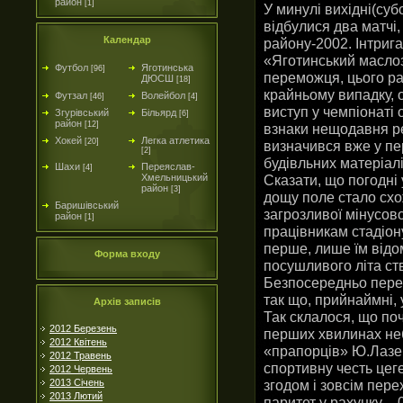
район
[1]
У минулі вихідні(суб
відбулися два матчі,
Календар
району-2002. Інтриг
«Яготинський маслоз
Футбол
Яготинська
[96]
переможця, цього ра
ДЮСШ
[18]
крайньому випадку, о
Футзал
Волейбол
[46]
[4]
виступ у чемпіонаті
Згурівський
Більярд
[6]
район
[12]
взнаки нещодавня ре
Хокей
Легка атлетика
[20]
визначився вже у п
[2]
будівльних матеріалі
Шахи
Переяслав-
[4]
Хмельницький
Сказати, що погодні у
район
[3]
дощу поле стало схо
Баришівський
загрозливої мінусово
район
[1]
працівникам стадіону
перше, лише їм відом
Форма входу
посушливого літа ст
Безпосередньо перед
так що, прийнаймні, 
Архів записів
Так склалося, що поч
2012 Березень
перших хвилинах неб
2012 Квітень
«прапорців» Ю.Лазебн
2012 Травень
спортивну честь цеге
2012 Червень
2013 Січень
згодом і зовсім пере
2013 Лютий
паритет у рахунку – 0