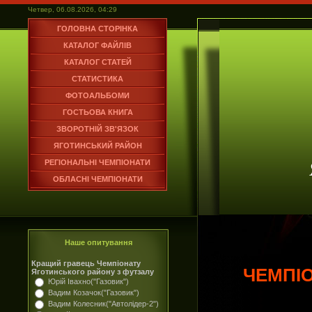
Четвер, 06.08.2026, 04:29
ГОЛОВНА СТОРІНКА
КАТАЛОГ ФАЙЛІВ
КАТАЛОГ СТАТЕЙ
СТАТИСТИКА
ФОТОАЛЬБОМИ
ГОСТЬОВА КНИГА
ЗВОРОТНІЙ ЗВ'ЯЗОК
ЯГОТИНСЬКИЙ РАЙОН
РЕГІОНАЛЬНІ ЧЕМПІОНАТИ
ОБЛАСНІ ЧЕМПІОНАТИ
Наше опитування
Кращий гравець Чемпіонату
ЧЕМПІ
Яготинського району з футзалу
Юрій Івахно("Газовик")
Вадим Козачок("Газовик")
Вадим Колесник("Автолідер-2")