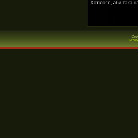
Хотілося, аби така 
Cop
Безко