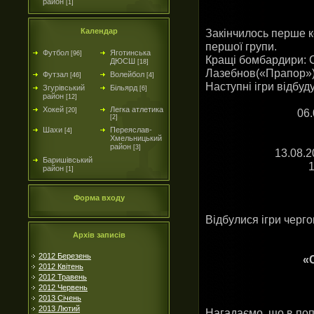
район
[1]
Календар
Закінчилось перше к
першої групи.
Футбол
Яготинська
[96]
Кращі бомбардири: С
ДЮСШ
[18]
Лазебнов(«Прапор») 
Футзал
Волейбол
[46]
[4]
Наступні ігри відбуд
Згурівський
Більярд
[6]
район
[12]
Хокей
Легка атлетика
[20]
06
[2]
Шахи
Переяслав-
[4]
Хмельницький
район
[3]
13.08.
Баришівський
1
район
[1]
Форма входу
Відбулися ігри черг
Архів записів
2012 Березень
«
2012 Квітень
2012 Травень
2012 Червень
2013 Січень
2013 Лютий
Нагадаємо, що в поп