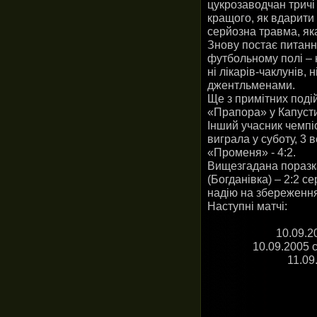
цукрозаводчан тричі
кращого, як вдарити й
серйозна травма, яка
Знову постає питанн
футбольному полі – 
ні лікарів-чаклунів,
джентльменами.
Ще з примітних поді
«Прапора» у Капусти
Інший учасник чемпі
виграла у суботу, 3
«Променя» - 4:2.
Вищезгадана поразка
(Богданівка) – 2:2 с
надію на збереження
Наступні матчі:
10.09.2
10.09.2005 
11.09