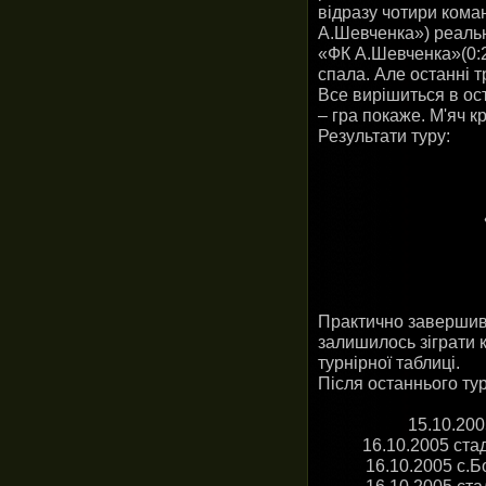
відразу чотири кома
А.Шевченка») реальн
«ФК А.Шевченка»(0:2
спала. Але останні 
Все вирішиться в ос
– гра покаже. М'яч кр
Результати туру:
Практично завершив
залишилось зіграти к
турнірної таблиці.
Після останнього тур
15.10.200
16.10.2005 ста
16.10.2005 с.Б