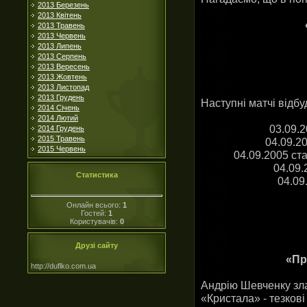
2013 Березень
2013 Квітень
2013 Травень
2013 Червень
2013 Липень
2013 Серпень
2013 Вересень
2013 Жовтень
2013 Листопад
2013 Грудень
Наступні матчі відбу
2014 Січень
2014 Лютий
03.09.
2014 Грудень
2015 Травень
04.09.2
2015 Червень
04.09.2005 ст
04.09.
Статистика
04.09
Онлайн всього:
1
Гостей:
1
Користувачів:
0
Друзі сайту
«Пр
http://duflko.com.ua
Андрію Шевченку злам
«Кристала» - тезкові