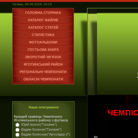
Четвер, 06.08.2026, 19:19
ГОЛОВНА СТОРІНКА
КАТАЛОГ ФАЙЛІВ
КАТАЛОГ СТАТЕЙ
СТАТИСТИКА
ФОТОАЛЬБОМИ
ГОСТЬОВА КНИГА
ЗВОРОТНІЙ ЗВ'ЯЗОК
ЯГОТИНСЬКИЙ РАЙОН
РЕГІОНАЛЬНІ ЧЕМПІОНАТИ
ОБЛАСНІ ЧЕМПІОНАТИ
Наше опитування
ЧЕМПІ
Кращий гравець Чемпіонату
Яготинського району з футзалу
Юрій Івахно("Газовик")
Вадим Козачок("Газовик")
Вадим Колесник("Автолідер-2")
№