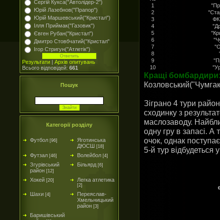
Сергій Кукса("Автолідер-2")
1
"Пр
Юрій Лазебнов("Прапор")
2
"Ста
Юрій Маршевський("Кристал")
3
ФК
Ілля Приймак("Газовик")
4
"Д
5
"Кр
Євген Рубан("Кристал")
6
"Ч
Дмитро Стовбчатий("Кристал"
7
"О
Ігор Стригун("Атлетік")
8
9
"П
Результати
|
Архів опитувань
10
"У
Всього відповідей:
661
Кращі бомбардири
Козловський("Чумгак"
Пошук
Зіграно 4 тури райо
сходинку з результа
маслозаводу. Найбл
Категорії розділу
одну гру в запасі. А
очок, однак поступає
Футбол
Яготинська
[96]
ДЮСШ
[18]
5-й тур відбудеться 
Футзал
Волейбол
[46]
[4]
Згурівський
Більярд
[6]
район
[12]
Хокей
Легка атлетика
[20]
[2]
Шахи
Переяслав-
[4]
Хмельницький
район
[3]
Баришівський