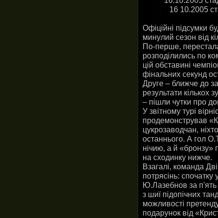
16.10.2005 ста
16 10.2005 с
Офіційні підсумки буд
минулий сезон від к
По-перше, перестала 
розподілились по ком
цій обставині чемпіо
фінальних секунд ост
Друге – ближче до за
результати кількох з
– пішли чутки про до
У звітному турі вірн
продемонстрував «Кр
цукрозаводчан, ніхто
останнього. А гол О
нічию, а й «бронзу»
на сходинку нижче.
Взагалі, команда Дв
потрясінь: спочатку
Ю.Лазебнов за п'ять
з шиї підопічних та
можливості претендув
подарунок від «Крис