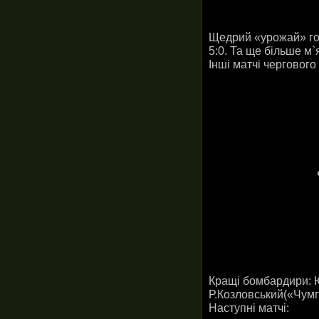
Щедрий «урожай» гол
5:0. Та ще більше м`
Інші матчі чергового
Кращі бомбардири: Ю
Р.Козловський(«Чумга
Наступні матчі: