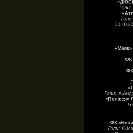
«ДЮСШ-
Голи
«Атл
Голи
30.10.2
«Маяк» 
ФК 
ФК
«С
Голи:
А.Андр
«Полісся» Л
Г
ФК «Ничип
Голи:
О.Ма