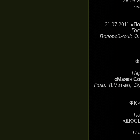
26.06.
Го
31.07.2011
«По
Го
Попереджені:
О.
Ф
Нер
«Маяк» Со
Голи:
Л.Митько, І.З
ФК «
По
«ДЮСШ-
По