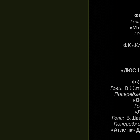
ФК
Гол
«Ма
Г
ФК «Ка
«ДЮСШ-К
ФК
Голи:
В.Житн
Попередж
«О
Г
«Л
Голи:
В.Шви
Попередже
«Атлетік» Д