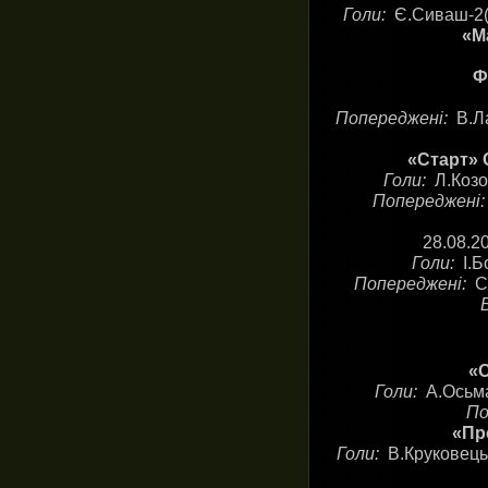
Голи:
Є.Сиваш-2(1
«Ма
Ф
Попереджені:
В.Л
«Старт» 
Голи:
Л.Козо
Попереджені
28.08.2
Голи:
І.
Попереджені:
С
«О
Голи:
А.Осьма
По
«Пр
Голи:
В.Круковець-