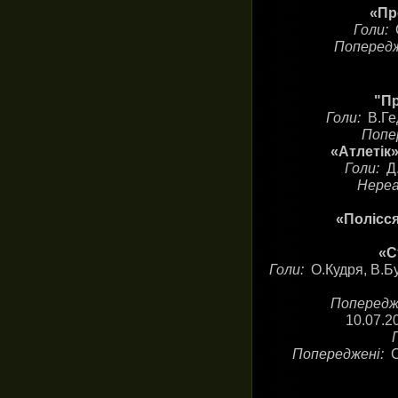
«Пр
Голи:
Поперед
"Пр
Голи:
В.Ге
Попе
«Атлетік»
Голи:
Д
Нереа
«Полісся
«С
Голи:
О.Кудря, В.Б
Попередж
10.07.2
Попереджені:
С