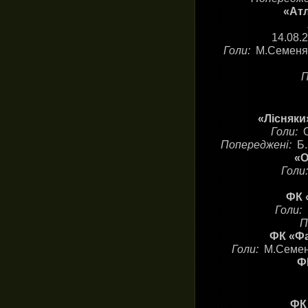
«Атл
14.08.
Голи:
М.Семеняка
П
«Лісняки
Голи:
Попереджені:
Б.
«О
Голи
ФК 
Голи:
П
ФК «Фа
Голи:
М.Семеня
ФК
ФК 