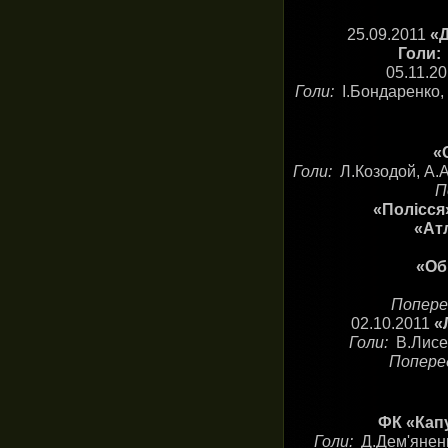
25.09.2011
«Д
Голи
05.11.2
Голи:
І.Бондаренко,
«
Голи:
Л.Козодой, А.
П
«Полісся»
«Атл
«Об
Попере
02.10.2011
«
Голи:
В.Лисе
Попере
ФК «Капу
Голи:
Д.Дем'яненк