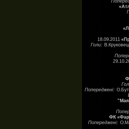
Попере
«Атл
«Л
18.09.2011
«Пр
Голи:
В.Круковець
Попер
29.10.
Ф
Го
Попереджені:
О.Бут
"Маяк
Попе
ФК «Фар
Попереджені:
О.Ма