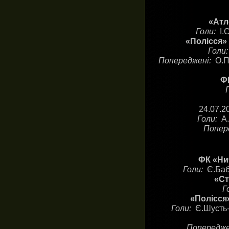
«Атл
Голи:
І.
«Полісся»
Голи
Попереджені:
О.П
ФК
24.07.2
Голи:
А
Попер
ФК «Ни
Голи:
Є.Баб
«Ст
Г
«Полісся»
Голи:
Є.Шусть-
Попередж