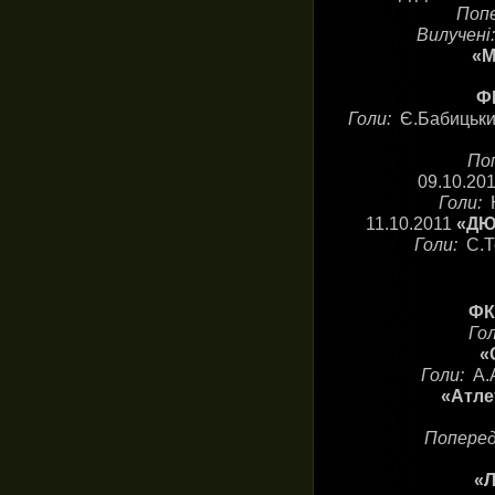
Поп
Вилучені
«М
ФК
Голи:
Є.Бабицьки
По
09.10.20
Голи:
11.10.2011
«ДЮС
Голи:
С.Т
ФК
Го
«
Голи:
А.
«Атле
Попере
«Л