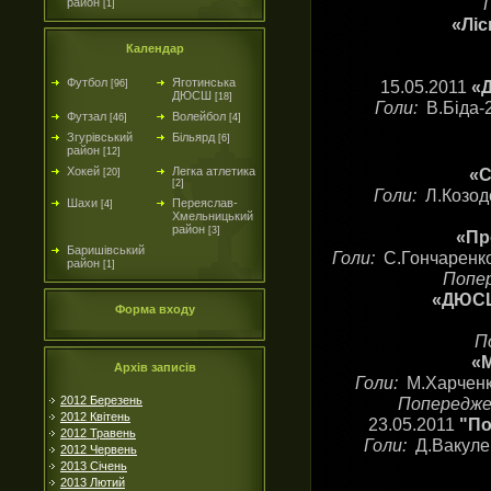
район
[1]
«Ліс
Календар
Футбол
Яготинська
15.05.2011
«Д
[96]
ДЮСШ
[18]
Голи:
В.Біда-
Футзал
Волейбол
[46]
[4]
Згурівський
Більярд
[6]
район
[12]
Хокей
Легка атлетика
«С
[20]
[2]
Голи:
Л.Козодо
Шахи
Переяслав-
[4]
Хмельницький
район
[3]
«Пр
Баришівський
Голи:
С.Гончаренко
район
[1]
Попе
«ДЮСШ-
Форма входу
П
«М
Архів записів
Голи:
М.Харченк
2012 Березень
Попередже
2012 Квітень
23.05.2011
"По
2012 Травень
Голи:
Д.Вакуле
2012 Червень
2013 Січень
2013 Лютий