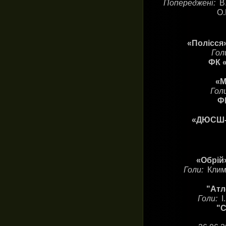
Попереджені:
В
О.
«Полісся»
Гол
ФК «
«М
Гол
ФК
«ДЮСШ-К
«Обрій»
Голи:
Клим
"Атл
Голи:
І
"С