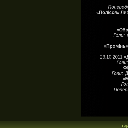
Поперед
«Полісся» Ли
«Обр
Голи:
«Промінь»
23.10.2011
«
Голи
ФК
Голи:
Д
«М
Го
Попер
Cop