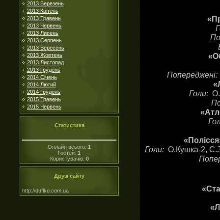
2013 Березень
2013 Квітень
«Пр
2013 Травень
2013 Червень
Г
2013 Липень
По
2013 Серпень
2013 Вересень
«Об
2013 Жовтень
2013 Листопад
2013 Грудень
Попереджені
2014 Січень
«
2014 Лютий
2014 Грудень
Голи:
О.
2015 Травень
П
2015 Червень
«Атл
Го
Статистика
«Полісся
Онлайн всього:
1
Голи:
О.Кушка-2, С.
Гостей:
1
Попе
Користувачів:
0
Друзі сайту
«Ста
http://duflko.com.ua
«Л