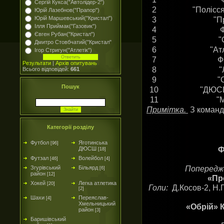
Сергій Кукса("Автолідер-2")
2
"Полісс
Юрій Лазебнов("Прапор")
Юрій Маршевський("Кристал")
3
"П
Ілля Приймак("Газовик")
4
Євген Рубан("Кристал")
5
"
Дмитро Стовбчатий("Кристал"
6
"Ат
Ігор Стригун("Атлетік")
7
Ф
Результати
|
Архів опитувань
8
"
Всього відповідей:
661
9
"
Пошук
10
"ДЮСШ
11
"
Примітка.
З команд
Категорії розділу
Футбол
Яготинська
[96]
Ф
ДЮСШ
[18]
Футзал
Волейбол
[46]
[4]
Попередж
Згурівський
Більярд
[6]
район
[12]
«Пр
Хокей
Легка атлетика
[20]
Голи:
Д.Косов-2, Н.
[2]
Шахи
Переяслав-
[4]
Хмельницький
«Обрій» К
район
[3]
Баришівський