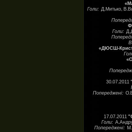
«Ма
Голи:
Д.Митько, В.В
Поперед
Ф
Голи:
Д.
Поперед
В
«ДЮСШ-Криста
Гол
«О
Попередж
30.07.2011
Попереджені:
О.
17.07.2011
"
Голи:
А.Андру
Попереджені:
М.