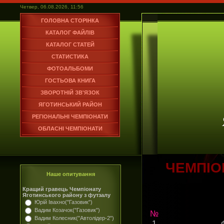
Четвер, 06.08.2026, 11:56
ГОЛОВНА СТОРІНКА
КАТАЛОГ ФАЙЛІВ
КАТАЛОГ СТАТЕЙ
СТАТИСТИКА
ФОТОАЛЬБОМИ
ГОСТЬОВА КНИГА
ЗВОРОТНІЙ ЗВ'ЯЗОК
ЯГОТИНСЬКИЙ РАЙОН
РЕГІОНАЛЬНІ ЧЕМПІОНАТИ
ОБЛАСНІ ЧЕМПІОНАТИ
ЧЕМПІО
Наше опитування
Кращий гравець Чемпіонату
Яготинського району з футзалу
Юрій Івахно("Газовик")
Вадим Козачок("Газовик")
№
Вадим Колесник("Автолідер-2")
1