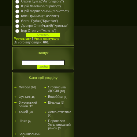
Сергій Кукса("Автолідер-2")
Юрій Лазебнов("Прапор")
Юрій Маршевський("Кристал")
Ілля Приймак("Газовик")
Євген Рубан("Кристал")
Дмитро Стовбчатий("Кристал"
Ігор Стригун("Атлетік")
Результати
|
Архів опитувань
Всього відповідей:
661
Пошук
Категорії розділу
Футбол
Яготинська
[96]
ДЮСШ
[18]
Футзал
Волейбол
[46]
[4]
Згурівський
Більярд
[6]
район
[12]
Хокей
Легка атлетика
[20]
[2]
Шахи
Переяслав-
[4]
Хмельницький
район
[3]
Баришівський