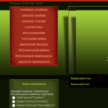
П`ятниця, 07.08.2026, 16:20
ГОЛОВНА СТОРІНКА
КАТАЛОГ ФАЙЛІВ
КАТАЛОГ СТАТЕЙ
СТАТИСТИКА
ФОТОАЛЬБОМИ
ГОСТЬОВА КНИГА
ЗВОРОТНІЙ ЗВ'ЯЗОК
ЯГОТИНСЬКИЙ РАЙОН
РЕГІОНАЛЬНІ ЧЕМПІОНАТИ
ОБЛАСНІ ЧЕМПІОНАТИ
Відбірковий етап
Наше опитування
Фінальний етап
Кращий гравець Чемпіонату
Яготинського району з футзалу
Юрій Івахно("Газовик")
Вадим Козачок("Газовик")
Вадим Колесник("Автолідер-2")