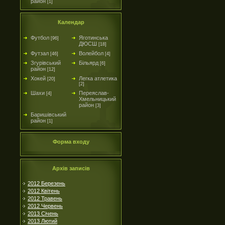
район
[1]
Календар
Футбол
Яготинська
[96]
ДЮСШ
[18]
Футзал
Волейбол
[46]
[4]
Згурівський
Більярд
[6]
район
[12]
Хокей
Легка атлетика
[20]
[2]
Шахи
Переяслав-
[4]
Хмельницький
район
[3]
Баришівський
район
[1]
Форма входу
Архів записів
2012 Березень
2012 Квітень
2012 Травень
2012 Червень
2013 Січень
2013 Лютий