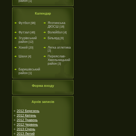
район
[1]
Календар
Футбол
Яготинська
[96]
ДЮСШ
[18]
Футзал
Волейбол
[46]
[4]
Згурівський
Більярд
[6]
район
[12]
Хокей
Легка атлетика
[20]
[2]
Шахи
Переяслав-
[4]
Хмельницький
район
[3]
Баришівський
район
[1]
Форма входу
Архів записів
2012 Березень
2012 Квітень
2012 Травень
2012 Червень
2013 Січень
2013 Лютий