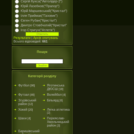
Сергій Кукса("Автолідер-2")
Юрій Лазебнов("Прапор")
Юрій Маршевський("Кристал")
Ілля Приймак("Газовик")
Євген Рубан("Кристал")
Дмитро Стовбчатий("Кристал"
Ігор Стригун("Атлетік")
Результати
|
Архів опитувань
Всього відповідей:
661
Пошук
Категорії розділу
Футбол
Яготинська
[96]
ДЮСШ
[18]
Футзал
Волейбол
[46]
[4]
Згурівський
Більярд
[6]
район
[12]
Хокей
Легка атлетика
[20]
[2]
Шахи
Переяслав-
[4]
Хмельницький
район
[3]
Баришівський