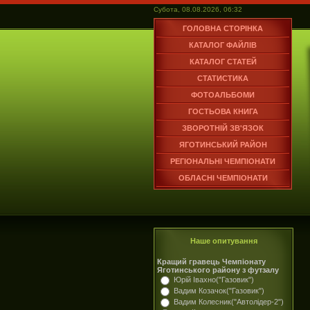
Субота, 08.08.2026, 06:32
ГОЛОВНА СТОРІНКА
КАТАЛОГ ФАЙЛІВ
КАТАЛОГ СТАТЕЙ
СТАТИСТИКА
ФОТОАЛЬБОМИ
ГОСТЬОВА КНИГА
ЗВОРОТНІЙ ЗВ'ЯЗОК
ЯГОТИНСЬКИЙ РАЙОН
РЕГІОНАЛЬНІ ЧЕМПІОНАТИ
ОБЛАСНІ ЧЕМПІОНАТИ
Наше опитування
Кращий гравець Чемпіонату
Яготинського району з футзалу
Юрій Івахно("Газовик")
Вадим Козачок("Газовик")
Вадим Колесник("Автолідер-2")