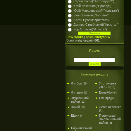
Сергій Кукса("Автолідер-2")
Юрій Лазебнов("Прапор")
Юрій Маршевський("Кристал")
Ілля Приймак("Газовик")
Євген Рубан("Кристал")
Дмитро Стовбчатий("Кристал"
Ігор Стригун("Атлетік")
Результати
|
Архів опитувань
Всього відповідей:
661
Пошук
Категорії розділу
Футбол
Яготинська
[96]
ДЮСШ
[18]
Футзал
Волейбол
[46]
[4]
Згурівський
Більярд
[6]
район
[12]
Хокей
Легка атлетика
[20]
[2]
Шахи
Переяслав-
[4]
Хмельницький
район
[3]
Баришівський