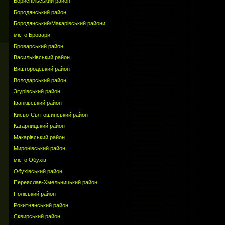
Бориспільський район
Бородянський район
Бородянський/Макарівський райони
місто Бровари
Броварський район
Васильківський район
Вишгородський район
Володарський район
Згурівський район
Іванківський район
Києво-Святошинський район
Кагарлицький район
Макарівський район
Миронівський район
місто Обухів
Обухівський район
Переяслав-Хмельницький район
Поліський район
Рокитнянський район
Сквирський район