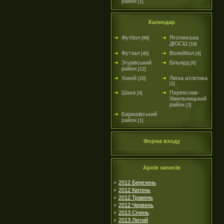
район
[1]
Календар
Футбол
Яготинська
[96]
ДЮСШ
[18]
Футзал
Волейбол
[46]
[4]
Згурівський
Більярд
[6]
район
[12]
Хокей
Легка атлетика
[20]
[2]
Шахи
Переяслав-
[4]
Хмельницький
район
[3]
Баришівський
район
[1]
Форма входу
Архів записів
2012 Березень
2012 Квітень
2012 Травень
2012 Червень
2013 Січень
2013 Лютий