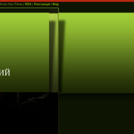
Вітаю Вас
Гість
|
RSS
|
Реєстрація
|
Вхід
ИЙ