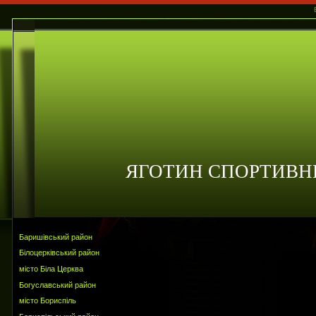
ЯГОТИН СПОРТИВН
Баришівський район
Білоцерківський район
місто Біла Церква
Богуславський район
місто Бориспіль