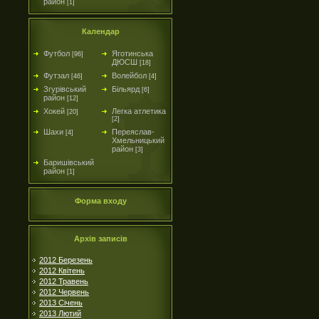
район
[1]
Календар
Футбол
Яготинська
[96]
ДЮСШ
[18]
Футзал
Волейбол
[46]
[4]
Згурівський
Більярд
[6]
район
[12]
Хокей
Легка атлетика
[20]
[2]
Шахи
Переяслав-
[4]
Хмельницький
район
[3]
Баришівський
район
[1]
Форма входу
Архів записів
2012 Березень
2012 Квітень
2012 Травень
2012 Червень
2013 Січень
2013 Лютий