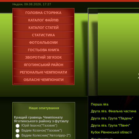
Неділя, 09.08.2026, 17:27
ГОЛОВНА СТОРІНКА
КАТАЛОГ ФАЙЛІВ
КАТАЛОГ СТАТЕЙ
СТАТИСТИКА
ФОТОАЛЬБОМИ
ГОСТЬОВА КНИГА
ЗВОРОТНІЙ ЗВ'ЯЗОК
ЯГОТИНСЬКИЙ РАЙОН
РЕГІОНАЛЬНІ ЧЕМПІОНАТИ
ОБЛАСНІ ЧЕМПІОНАТИ
Перша ліга
Наше опитування
Друга ліга. Фінальна частина
Кращий гравець Чемпіонату
Друга ліга. Група "Південь"
Яготинського району з футзалу
Друга ліга. Група "Північ"
Юрій Івахно("Газовик")
Вадим Козачок("Газовик")
Кубок Рівненської області
Вадим Колесник("Автолідер-2")