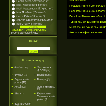
Ліга Чемпіонів
Сергій Кукса("Автолідер-2")
Юрій Лазебнов("Прапор")
Першість Рівненської області 
Юрій Маршевський("Кристал")
Першість Рівненської області
Ілля Приймак("Газовик")
Євген Рубан("Кристал")
Першість Рівненської області 
Дмитро Стовбчатий("Кристал"
Турнір пам`яті Шморгуна Вол
Ігор Стригун("Атлетік")
Міжобласний турнір пам`яті З
Результати
|
Архів опитувань
Аматорська футзальна ліга
Всього відповідей:
661
Пошук
Категорії розділу
Футбол
Яготинська
[96]
ДЮСШ
[18]
Футзал
Волейбол
[46]
[4]
Згурівський
Більярд
[6]
район
[12]
Хокей
Легка атлетика
[20]
[2]
Шахи
Переяслав-
[4]
Хмельницький
район
[3]
Баришівський