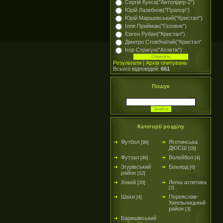
Сергій Кукса("Автолідер-2")
Юрій Лазебнов("Прапор")
Юрій Маршевський("Кристал")
Ілля Приймак("Газовик")
Євген Рубан("Кристал")
Дмитро Стовбчатий("Кристал"
Ігор Стригун("Атлетік")
Результати
|
Архів опитувань
Всього відповідей:
661
Пошук
Категорії розділу
Футбол
Яготинська
[96]
ДЮСШ
[18]
Футзал
Волейбол
[46]
[4]
Згурівський
Більярд
[6]
район
[12]
Хокей
Легка атлетика
[20]
[2]
Шахи
Переяслав-
[4]
Хмельницький
район
[3]
Баришівський