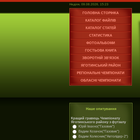
Неділя, 09.08.2026, 15:23
ГОЛОВНА СТОРІНКА
КАТАЛОГ ФАЙЛІВ
КАТАЛОГ СТАТЕЙ
СТАТИСТИКА
ФОТОАЛЬБОМИ
ГОСТЬОВА КНИГА
ЗВОРОТНІЙ ЗВ'ЯЗОК
ЯГОТИНСЬКИЙ РАЙОН
РЕГІОНАЛЬНІ ЧЕМПІОНАТИ
ОБЛАСНІ ЧЕМПІОНАТИ
Наше опитування
Кращий гравець Чемпіонату
Яготинського району з футзалу
Юрій Івахно("Газовик")
Вадим Козачок("Газовик")
Вадим Колесник("Автолідер-2")