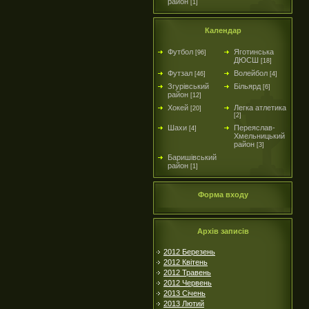
район
[1]
Календар
Футбол
Яготинська
[96]
ДЮСШ
[18]
Футзал
Волейбол
[46]
[4]
Згурівський
Більярд
[6]
район
[12]
Хокей
Легка атлетика
[20]
[2]
Шахи
Переяслав-
[4]
Хмельницький
район
[3]
Баришівський
район
[1]
Форма входу
Архів записів
2012 Березень
2012 Квітень
2012 Травень
2012 Червень
2013 Січень
2013 Лютий