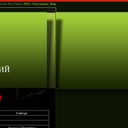
Вітаю Вас
Гість
|
RSS
|
Реєстрація
|
Вхід
ИЙ
Н
3 місце
"Колос" Ображіївка