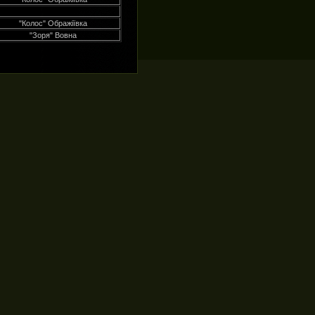
"Колос" Ображіївка
"Зоря" Вовна