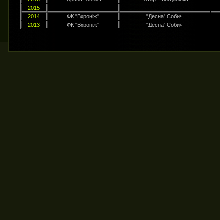
2015
2014
ФК "Вороніж"
"Десна" Собич
2013
ФК "Вороніж"
"Десна" Собич