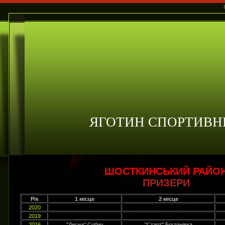
ЯГОТИН СПОРТИВН
ШОСТКИНСЬКИЙ РАЙО
ПРИЗЕРИ
Рік
1 місце
2 місце
2020
2019
2016
"Десна" Собич
"Старт" Богданівка