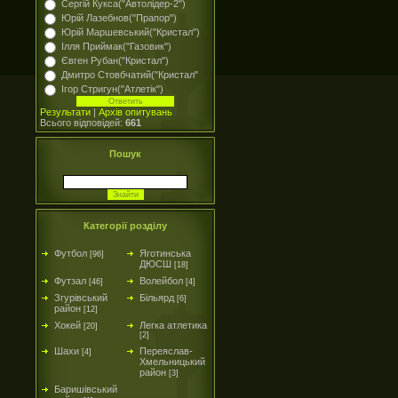
Сергій Кукса("Автолідер-2")
Юрій Лазебнов("Прапор")
Юрій Маршевський("Кристал")
Ілля Приймак("Газовик")
Євген Рубан("Кристал")
Дмитро Стовбчатий("Кристал"
Ігор Стригун("Атлетік")
Результати
|
Архів опитувань
Всього відповідей:
661
Пошук
Категорії розділу
Футбол
Яготинська
[96]
ДЮСШ
[18]
Футзал
Волейбол
[46]
[4]
Згурівський
Більярд
[6]
район
[12]
Хокей
Легка атлетика
[20]
[2]
Шахи
Переяслав-
[4]
Хмельницький
район
[3]
Баришівський