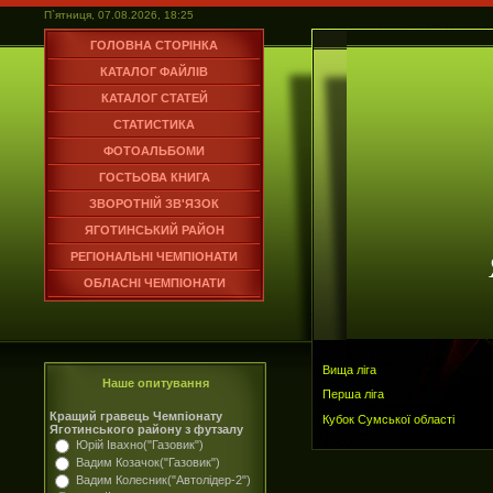
П`ятниця, 07.08.2026, 18:25
ГОЛОВНА СТОРІНКА
КАТАЛОГ ФАЙЛІВ
КАТАЛОГ СТАТЕЙ
СТАТИСТИКА
ФОТОАЛЬБОМИ
ГОСТЬОВА КНИГА
ЗВОРОТНІЙ ЗВ'ЯЗОК
ЯГОТИНСЬКИЙ РАЙОН
РЕГІОНАЛЬНІ ЧЕМПІОНАТИ
ОБЛАСНІ ЧЕМПІОНАТИ
Вища ліга
Наше опитування
Перша ліга
Кращий гравець Чемпіонату
Кубок Сумської області
Яготинського району з футзалу
Юрій Івахно("Газовик")
Вадим Козачок("Газовик")
Вадим Колесник("Автолідер-2")