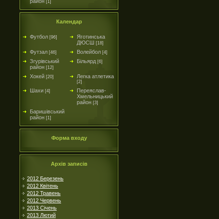
район
[1]
Календар
Футбол
Яготинська
[96]
ДЮСШ
[18]
Футзал
Волейбол
[46]
[4]
Згурівський
Більярд
[6]
район
[12]
Хокей
Легка атлетика
[20]
[2]
Шахи
Переяслав-
[4]
Хмельницький
район
[3]
Баришівський
район
[1]
Форма входу
Архів записів
2012 Березень
2012 Квітень
2012 Травень
2012 Червень
2013 Січень
2013 Лютий