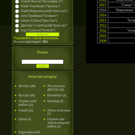
Сергій Кукса("Автолідер-2")
2017
"Санос" 
Юрій Лазебнов("Прапор")
2016
"Березянка"
Юрій Маршевський("Кристал")
2014
Ілля Приймак("Газовик")
2013
"Інт
Євген Рубан("Кристал")
Дмитро Стовбчатий("Кристал"
2012
Ігор Стригун("Атлетік")
2011
"Інт
2010
Результати
|
Архів опитувань
2009
Всього відповідей:
661
Пошук
Категорії розділу
Футбол
Яготинська
[96]
ДЮСШ
[18]
Футзал
Волейбол
[46]
[4]
Згурівський
Більярд
[6]
район
[12]
Хокей
Легка атлетика
[20]
[2]
Шахи
Переяслав-
[4]
Хмельницький
район
[3]
Баришівський