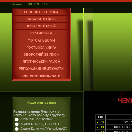
Субота, 08.08.2026, 07:38
ГОЛОВНА СТОРІНКА
КАТАЛОГ ФАЙЛІВ
КАТАЛОГ СТАТЕЙ
СТАТИСТИКА
ФОТОАЛЬБОМИ
ГОСТЬОВА КНИГА
ЗВОРОТНІЙ ЗВ'ЯЗОК
ЯГОТИНСЬКИЙ РАЙОН
РЕГІОНАЛЬНІ ЧЕМПІОНАТИ
ОБЛАСНІ ЧЕМПІОНАТИ
ЧЕМ
Наше опитування
Кращий гравець Чемпіонату
Яготинського району з футзалу
Рік
1
Юрій Івахно("Газовик")
2020
ФК "
Вадим Козачок("Газовик")
2019
"Березянка"
Вадим Колесник("Автолідер-2")
2018
"Березянка"