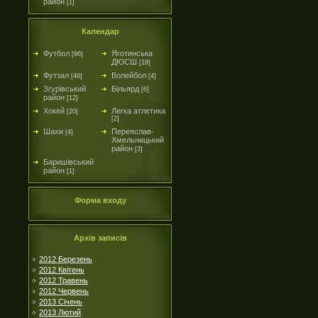
район
[1]
Календар
Футбол
Яготинська
[96]
ДЮСШ
[18]
Футзал
Волейбол
[46]
[4]
Згурівський
Більярд
[6]
район
[12]
Хокей
Легка атлетика
[20]
[2]
Шахи
Переяслав-
[4]
Хмельницький
район
[3]
Баришівський
район
[1]
Форма входу
Архів записів
2012 Березень
2012 Квітень
2012 Травень
2012 Червень
2013 Січень
2013 Лютий