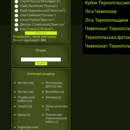
Сергій Кукса("Автолідер-2")
Кубок Тернопільської
Юрій Лазебнов("Прапор")
Ліга Чемпіонів
Юрій Маршевський("Кристал")
Ілля Приймак("Газовик")
Ліга Тернопільщини
Євген Рубан("Кристал")
Дмитро Стовбчатий("Кристал"
Чемпіонат Тернопіль
Ігор Стригун("Атлетік")
Тернопільська футза
Результати
|
Архів опитувань
Всього відповідей:
661
Чемпіонат Тернопільс
Пошук
Категорії розділу
Футбол
Яготинська
[96]
ДЮСШ
[18]
Футзал
Волейбол
[46]
[4]
Згурівський
Більярд
[6]
район
[12]
Хокей
Легка атлетика
[20]
[2]
Шахи
Переяслав-
[4]
Хмельницький
район
[3]
Баришівський