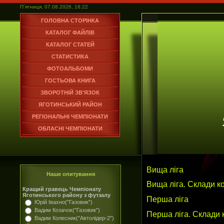
П`ятниця, 07.08.2026, 18:22
ГОЛОВНА СТОРІНКА
КАТАЛОГ ФАЙЛІВ
КАТАЛОГ СТАТЕЙ
СТАТИСТИКА
ФОТОАЛЬБОМИ
ГОСТЬОВА КНИГА
ЗВОРОТНІЙ ЗВ'ЯЗОК
ЯГОТИНСЬКИЙ РАЙОН
РЕГІОНАЛЬНІ ЧЕМПІОНАТИ
ОБЛАСНІ ЧЕМПІОНАТИ
Вища ліга
Наше опитування
Вища ліга. Склади к
Кращий гравець Чемпіонату
Яготинського району з футзалу
Перша ліга
Юрій Івахно("Газовик")
Вадим Козачок("Газовик")
Перша ліга. Склади
Вадим Колесник("Автолідер-2")