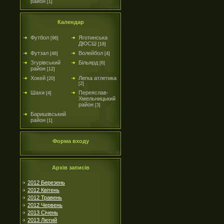
район
[1]
Календар
Футбол
Яготинська
[96]
ДЮСШ
[18]
Футзал
Волейбол
[46]
[4]
Згурівський
Більярд
[6]
район
[12]
Хокей
Легка атлетика
[20]
[2]
Шахи
Переяслав-
[4]
Хмельницький
район
[3]
Баришівський
район
[1]
Форма входу
Архів записів
2012 Березень
2012 Квітень
2012 Травень
2012 Червень
2013 Січень
2013 Лютий