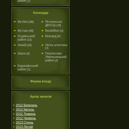
район
[1]
Календар
Футбол
Яготинська
[96]
ДЮСШ
[18]
Футзал
Волейбол
[46]
[4]
Згурівський
Більярд
[6]
район
[12]
Хокей
Легка атлетика
[20]
[2]
Шахи
Переяслав-
[4]
Хмельницький
район
[3]
Баришівський
район
[1]
Форма входу
Архів записів
2012 Березень
2012 Квітень
2012 Травень
2012 Червень
2013 Січень
2013 Лютий