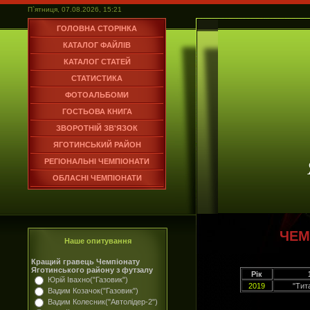
П`ятниця, 07.08.2026, 15:21
ГОЛОВНА СТОРІНКА
КАТАЛОГ ФАЙЛІВ
КАТАЛОГ СТАТЕЙ
СТАТИСТИКА
ФОТОАЛЬБОМИ
ГОСТЬОВА КНИГА
ЗВОРОТНІЙ ЗВ'ЯЗОК
ЯГОТИНСЬКИЙ РАЙОН
РЕГІОНАЛЬНІ ЧЕМПІОНАТИ
ОБЛАСНІ ЧЕМПІОНАТИ
ЧЕМ
Наше опитування
Кращий гравець Чемпіонату
Яготинського району з футзалу
Рік
Юрій Івахно("Газовик")
2019
"Тит
Вадим Козачок("Газовик")
Вадим Колесник("Автолідер-2")