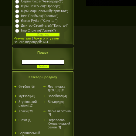
Сергій Кукса("Автолідер-2")
Юрій Лазебнов("Прапор")
Юрій Маршевський("Кристал")
Ілля Приймак("Газовик")
Євген Рубан("Кристал")
Дмитро Стовбчатий("Кристал"
Ігор Стригун("Атлетік")
Результати
|
Архів опитувань
Всього відповідей:
661
Пошук
Категорії розділу
Футбол
Яготинська
[96]
ДЮСШ
[18]
Футзал
Волейбол
[46]
[4]
Згурівський
Більярд
[6]
район
[12]
Хокей
Легка атлетика
[20]
[2]
Шахи
Переяслав-
[4]
Хмельницький
район
[3]
Баришівський