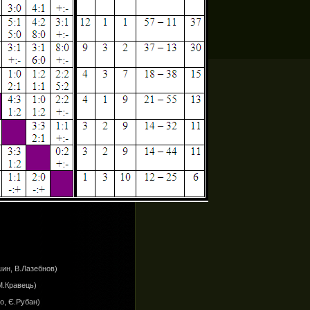
шин, В.Лазебнов)
М.Кравець)
о, Є.Рубан)