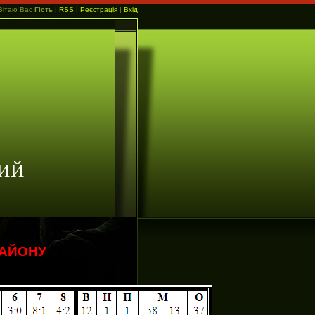
Вітаю Вас
Гість
|
RSS
|
Реєстрація
|
Вхід
ИЙ
РАЙОНУ