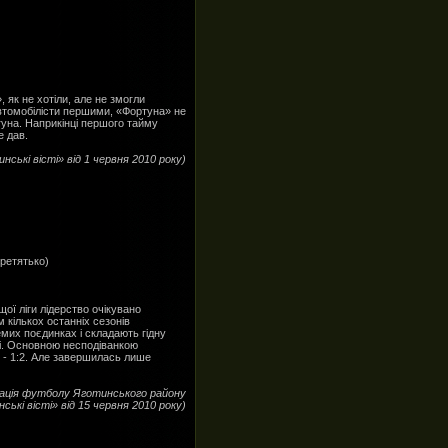
як не хотіли, але не змогли
автомобілісти першими, «Фортуна» не
гуна. Наприкінці першого тайму
е дав.
нські вісті» від 1 червня 2010 року)
еретятько)
ої ліги лідерство очікувано
 кількох останніх сезонів
емих поєдинках і складають гідну
лі. Основною несподіванкою
 - 1:2. Але завершилась лише
ація футболу Яготинського району
ські вісті» від 15 червня 2010 року)