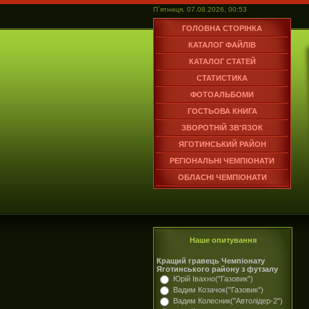
П`ятниця, 07.08.2026, 00:53
ГОЛОВНА СТОРІНКА
КАТАЛОГ ФАЙЛІВ
КАТАЛОГ СТАТЕЙ
СТАТИСТИКА
ФОТОАЛЬБОМИ
ГОСТЬОВА КНИГА
ЗВОРОТНІЙ ЗВ'ЯЗОК
ЯГОТИНСЬКИЙ РАЙОН
РЕГІОНАЛЬНІ ЧЕМПІОНАТИ
ОБЛАСНІ ЧЕМПІОНАТИ
Наше опитування
Кращий гравець Чемпіонату
Яготинського району з футзалу
Юрій Івахно("Газовик")
Вадим Козачок("Газовик")
Вадим Колесник("Автолідер-2")