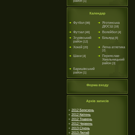
район
[1]
Календар
Футбол
Яготинська
[96]
ДЮСШ
[18]
Футзал
Волейбол
[46]
[4]
Згурівський
Більярд
[6]
район
[12]
Хокей
Легка атлетика
[20]
[2]
Шахи
Переяслав-
[4]
Хмельницький
район
[3]
Баришівський
район
[1]
Форма входу
Архів записів
2012 Березень
2012 Квітень
2012 Травень
2012 Червень
2013 Січень
2013 Лютий