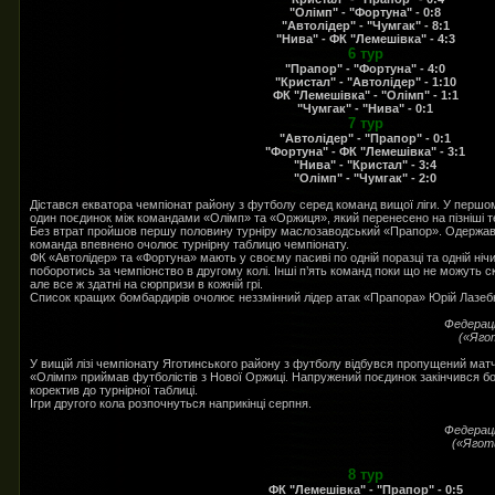
"Олімп" - "Фортуна" - 0:8
"Автолідер" - "Чумгак" - 8:1
"Нива" - ФК "Лемешівка" - 4:3
6 тур
"Прапор" - "Фортуна" - 4:0
"Кристал" - "Автолідер" - 1:10
ФК "Лемешівка" - "Олімп" - 1:1
"Чумгак" - "Нива" - 0:1
7 тур
"Автолідер" - "Прапор" - 0:1
"Фортуна" - ФК "Лемешівка" - 3:1
"Нива" - "Кристал" - 3:4
"Олімп" - "Чумгак" - 2:0
Дістався екватора чемпіонат району з футболу серед команд вищої ліги. У першо
один поєдинок між командами «Олімп» та «Оржиця», який перенесено на пізніші т
Без втрат пройшов першу половину турніру маслозаводський «Прапор». Одержавш
команда впевнено очолює турнірну таблицю чемпіонату.
ФК «Автолідер» та «Фортуна» мають у своєму пасиві по одній поразці та одній ніч
поборотись за чемпіонство в другому колі. Інші п’ять команд поки що не можуть ск
але все ж здатні на сюрпризи в кожній грі.
Список кращих бомбардирів очолює неззмінний лідер атак «Прапора» Юрій Лазебно
Федерац
(«Ягот
У вищій лізі чемпіонату Яготинського району з футболу відбувся пропущений мат
«Олімп» приймав футболістів з Нової Оржиці. Напружений поєдинок закінчився бо
коректив до турнірної таблиці.
Ігри другого кола розпочнуться наприкінці серпня.
Федерац
(«Яготи
8 тур
ФК "Лемешівка" - "Прапор" - 0:5