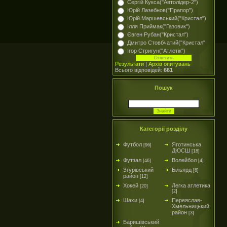
Сергій Кукса("Автолідер-2")
Юрій Лазебнов("Прапор")
Юрій Маршевський("Кристал")
Ілля Приймак("Газовик")
Євген Рубан("Кристал")
Дмитро Стовбчатий("Кристал"
Ігор Стригун("Атлетік")
Результати
|
Архів опитувань
Всього відповідей:
661
Пошук
Категорії розділу
Футбол
Яготинська
[96]
ДЮСШ
[18]
Футзал
Волейбол
[46]
[4]
Згурівський
Більярд
[6]
район
[12]
Хокей
Легка атлетика
[20]
[2]
Шахи
Переяслав-
[4]
Хмельницький
район
[3]
Баришівський