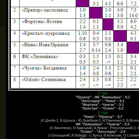
1 тур
"Прапор" - ФК "Лемешівка" - 5:1
"Автолідер" - "Нива" - 4:1
"Фортуна" - Чумгак" - 3:1
"Кристал" - "Олімп" - 2:2
2 тур
"Нива" - "Прапор" - 3:7
(Є.Дзюба-2, В.Шульга - Ю.Лазебнов-3, М.Панченко-2, Б.Воло
ФК "Лемешівка" - "Чумгак" - 3:3
(Є.Василенко, О.Камський, А.Ярмак - Р.Козловський-2, 
"Олімп" - "Автолідер" - 2:4
(І.Грохоцький, Я.Лобода - С.Кукса, В.Колесник, О.Соломк