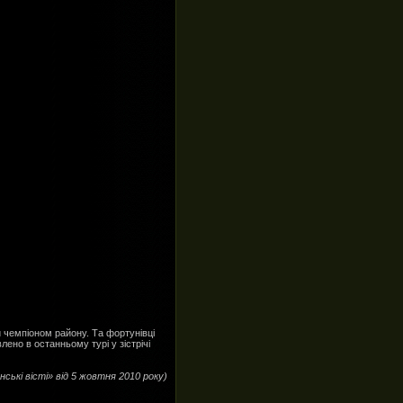
 чемпіоном району. Та фортунівці
лено в останньому турі у зістрічі
ські вісті» від 5 жовтня 2010 року)