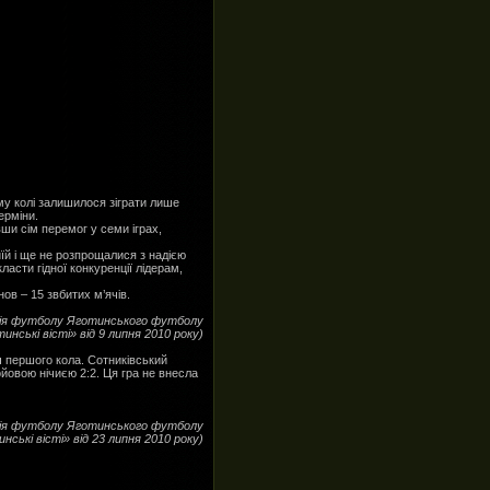
му колі залишилося зіграти лише
ерміни.
и сім перемог у семи іграх,
иїй і ще не розпрощалися з надією
ласти гідної конкуренції лідерам,
в – 15 звбитих м’ячів.
ія футболу Яготинського футболу
инські вісті» від 9 липня 2010 року)
ч першого кола. Сотниківський
йовою нічиєю 2:2. Ця гра не внесла
ія футболу Яготинського футболу
нські вісті» від 23 липня 2010 року)