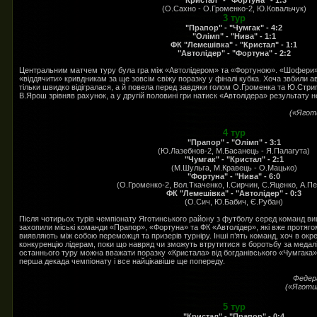
"Кристал" - "Фортуна" - 1:3
(О.Сахно - О.Громенко-2, Ю.Ковальчук)
3 тур
"Прапор" - "Чумгак" - 4:2
"Олімп" - "Нива" - 1:1
ФК "Лемешівка" - "Кристал" - 1:1
"Автолідер" - "Фортуна" - 2:2
Центральним матчем туру була гра між «Автолідером» та «Фортуною». «Шофери», 
«віддячити» кривдникам за ще зовсім свіжу поразку у фіналі кубка. Хоча звбили 
тільки швидко відігралася, а й повела перед завдяки голом О.Громенка та Ю.Стри
В.Ярош зрівняв рахунок, а у другій половині гри натиск «Автолідера» результату н
(«Яготи
4 тур
"Прапор" - "Олімп" - 3:1
(Ю.Лазебнов-2, М.Басанець - Я.Палагута)
"Чумгак" - "Кристал" - 2:1
(М.Шульга, М.Кравець - О.Мацько)
"Фортуна" - "Нива" - 6:0
(О.Громенко-2, Вол.Ткаченко, І.Сирчин, С.Яценко, А.П
ФК "Лемешівка" - "Автолідер" - 0:3
(О.Сич, Ю.Бабич, Є.Рубан)
Після чотирьох турів чемпіонату Яготинського району з футболу серед команд вищ
захопили міські команди «Прапор», «Фортуна» та ФК «Автолідер», які вже протягом
виявляють між собою переможця та призерів турніру. Інші п’ять команд, хоч в окр
конкуренцію лідерам, поки що навряд чи зможуть втрутитися в боротьбу за меда
останнього туру можна вважати поразку «Кристала» від богданівського «Чумгака»
перша декада чемпіонату і все найцікавіше ще попереду.
Федер
(«Яготин
5 тур
"Кристал" - "Прапор" - 0:4