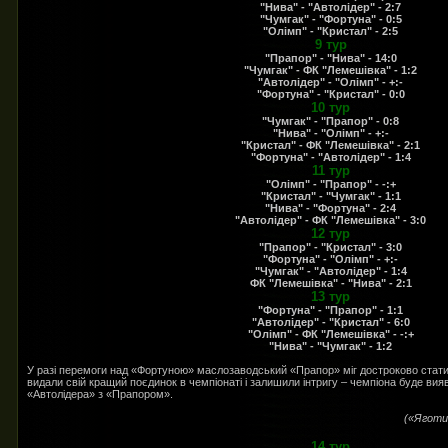
"Нива" - "Автолідер" - 2:7
"Чумгак" - "Фортуна" - 0:5
"Олімп" - "Кристал" - 2:5
9 тур
"Прапор" - "Нива" - 14:0
"Чумгак" - ФК "Лемешівка" - 1:2
"Автолідер" - "Олімп" - +:-
"Фортуна" - "Кристал" - 0:0
10 тур
"Чумгак" - "Прапор" - 0:8
"Нива" - "Олімп" - +:-
"Кристал" - ФК "Лемешівка" - 2:1
"Фортуна" - "Автолідер" - 1:4
11 тур
"Олімп" - "Прапор" - -:+
"Кристал" - "Чумгак" - 1:1
"Нива" - "Фортуна" - 2:4
"Автолідер" - ФК "Лемешівка" - 3:0
12 тур
"Прапор" - "Кристал" - 3:0
"Фортуна" - "Олімп" - +:-
"Чумгак" - "Автолідер" - 1:4
ФК "Лемешівка" - "Нива" - 2:1
13 тур
"Фортуна" - "Прапор" - 1:1
"Автолідер" - "Кристал" - 6:0
"Олімп" - ФК "Лемешівка" - -:+
"Нива" - "Чумгак" - 1:2
У разі перемоги над «Фортуною» маслозаводський «Прапор» міг достроково стати
видали свій кращий поєдинок в чемпіонаті і залишили інтригу – чемпіона буде вияв
«Автолідера» з «Прапором».
(«Яготин
14 тур