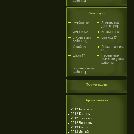
район
[1]
Календар
Футбол
Яготинська
[96]
ДЮСШ
[18]
Футзал
Волейбол
[46]
[4]
Згурівський
Більярд
[6]
район
[12]
Хокей
Легка атлетика
[20]
[2]
Шахи
Переяслав-
[4]
Хмельницький
район
[3]
Баришівський
район
[1]
Форма входу
Архів записів
2012 Березень
2012 Квітень
2012 Травень
2012 Червень
2013 Січень
2013 Лютий