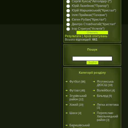
Сергій Кукса("Автолідер-2")
Юрій Лазебнов("Прапор")
Юрій Маршевський("Кристал")
Ілля Приймак("Газовик")
Євген Рубан("Кристал")
Дмитро Стовбчатий("Кристал"
Ігор Стригун("Атлетік")
Результати
|
Архів опитувань
Всього відповідей:
661
Пошук
Категорії розділу
Футбол
Яготинська
[96]
ДЮСШ
[18]
Футзал
Волейбол
[46]
[4]
Згурівський
Більярд
[6]
район
[12]
Хокей
Легка атлетика
[20]
[2]
Шахи
Переяслав-
[4]
Хмельницький
район
[3]
Баришівський