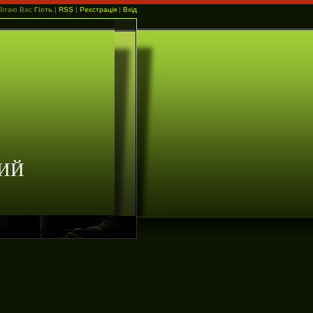
Вітаю Вас
Гість
|
RSS
|
Реєстрація
|
Вхід
ИЙ