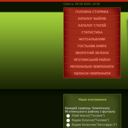
Субота, 08.08.2026, 10:35
ГОЛОВНА СТОРІНКА
КАТАЛОГ ФАЙЛІВ
КАТАЛОГ СТАТЕЙ
СТАТИСТИКА
ФОТОАЛЬБОМИ
ГОСТЬОВА КНИГА
ЗВОРОТНІЙ ЗВ'ЯЗОК
ЯГОТИНСЬКИЙ РАЙОН
РЕГІОНАЛЬНІ ЧЕМПІОНАТИ
ОБЛАСНІ ЧЕМПІОНАТИ
Наше опитування
Кращий гравець Чемпіонату
Яготинського району з футзалу
Юрій Івахно("Газовик")
Вадим Козачок("Газовик")
Вадим Колесник("Автолідер-2")